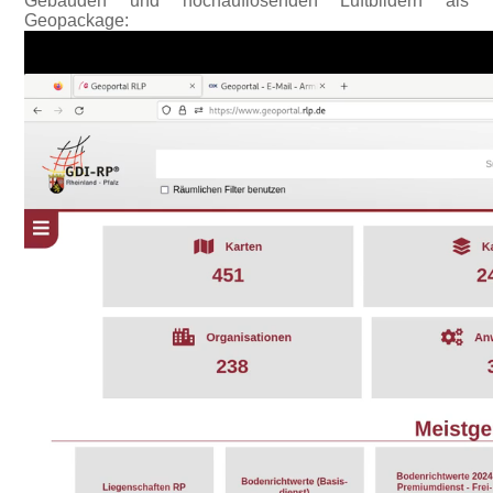
Gebäuden und hochauflösenden Luftbildern als
Geopackage: