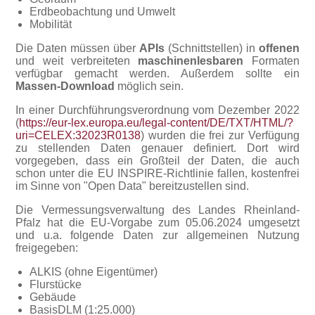
Erdbeobachtung und Umwelt
Mobilität
Die Daten müssen über
APIs
(Schnittstellen) in
offenen
und weit verbreiteten
maschinenlesbaren
Formaten
verfügbar gemacht werden. Außerdem sollte ein
Massen-Download
möglich sein.
In einer Durchführungsverordnung vom Dezember 2022
(
https://eur-lex.europa.eu/legal-content/DE/TXT/HTML/?
uri=CELEX:32023R0138
) wurden die frei zur Verfügung
zu stellenden Daten genauer definiert. Dort wird
vorgegeben, dass ein Großteil der Daten, die auch
schon unter die EU INSPIRE-Richtlinie fallen, kostenfrei
im Sinne von "Open Data" bereitzustellen sind.
Die Vermessungsverwaltung des Landes Rheinland-
Pfalz hat die EU-Vorgabe zum 05.06.2024 umgesetzt
und u.a. folgende Daten zur allgemeinen Nutzung
freigegeben:
ALKIS (ohne Eigentümer)
Flurstücke
Gebäude
BasisDLM (1:25.000)