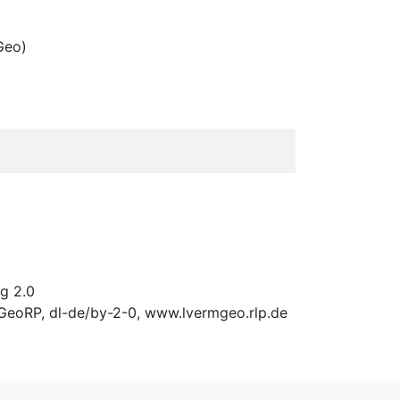
Geo)
g 2.0
mGeoRP
, dl-de/by-2-0, www.lvermgeo.rlp.de