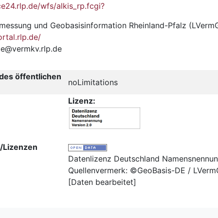
e24.rlp.de/wfs/alkis_rp.fcgi?
messung und Geobasisinformation Rheinland-Pfalz (LVerm
tal.rlp.de/
te@vermkv.rlp.de
es öffentlichen
noLimitations
Lizenz:
/Lizenzen
Datenlizenz Deutschland Namensnennun
Quellenvermerk: ©GeoBasis-DE / LVer
[Daten bearbeitet]