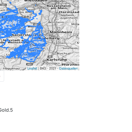
Leaflet
| BKG - 2021 -
Datenquellen
e
old.5