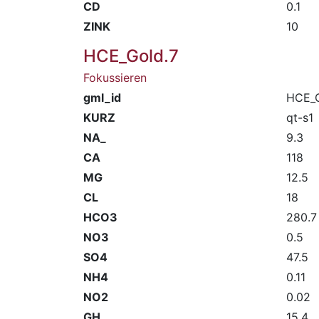
CD
0.1
ZINK
10
HCE_Gold.7
Fokussieren
gml_id
HCE_G
KURZ
qt-s1
NA_
9.3
CA
118
MG
12.5
CL
18
HCO3
280.7
NO3
0.5
SO4
47.5
NH4
0.11
NO2
0.02
GH
15.4