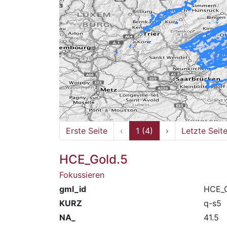
Erste Seite
‹
1 (4)
›
Letzte Seit
HCE_Gold.5
Fokussieren
gml_id
HCE_G
KURZ
q-s5
NA_
41.5