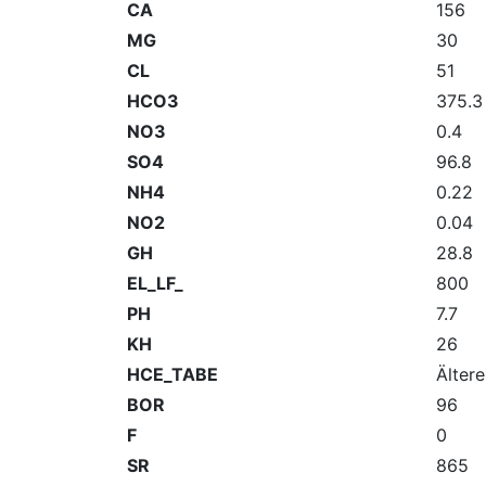
CA
156
MG
30
CL
51
HCO3
375.3
NO3
0.4
SO4
96.8
NH4
0.22
NO2
0.04
GH
28.8
EL_LF_
800
PH
7.7
KH
26
HCE_TABE
Älter
BOR
96
F
0
SR
865