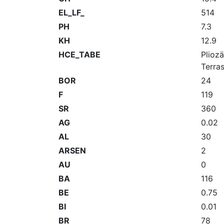
EL_LF_
514
PH
7.3
KH
12.9
HCE_TABE
Plioz
Terra
BOR
24
F
119
SR
360
AG
0.02
AL
30
ARSEN
2
AU
0
BA
116
BE
0.75
BI
0.01
BR
78