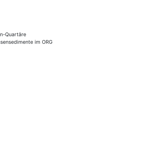
än-Quartäre
ssensedimente im ORG