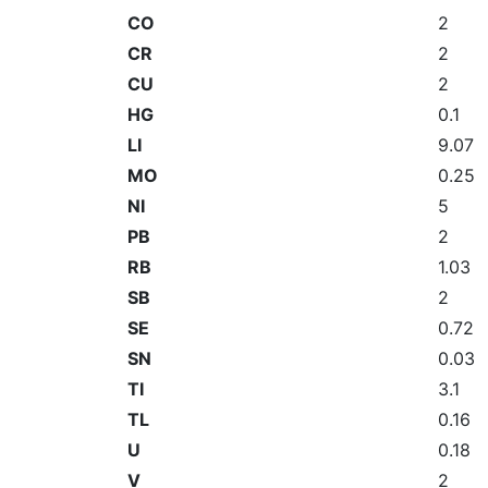
CO
2
CR
2
CU
2
HG
0.1
LI
9.07
MO
0.25
NI
5
PB
2
RB
1.03
SB
2
SE
0.72
SN
0.03
TI
3.1
TL
0.16
U
0.18
V
2