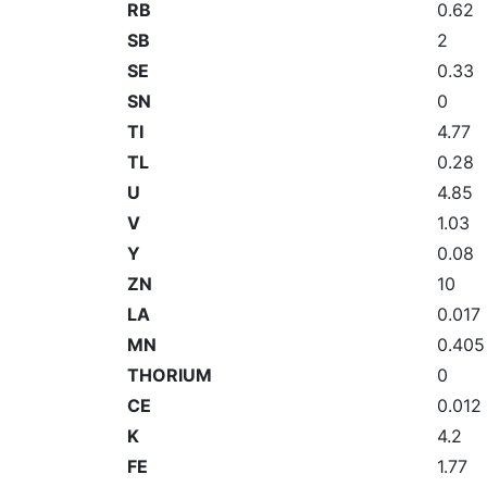
RB
0.62
SB
2
SE
0.33
SN
0
TI
4.77
TL
0.28
U
4.85
V
1.03
Y
0.08
ZN
10
LA
0.017
MN
0.405
THORIUM
0
CE
0.012
K
4.2
FE
1.77