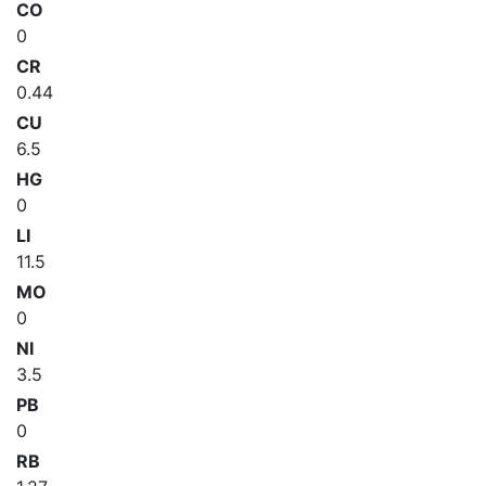
CO
0
CR
0.44
CU
6.5
HG
0
LI
11.5
MO
0
NI
3.5
PB
0
RB