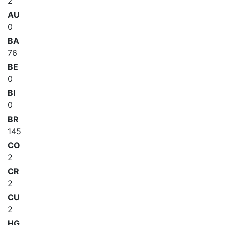
2
AU
0
BA
76
BE
0
BI
0
BR
145
CO
2
CR
2
CU
2
HG