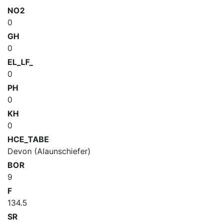
NO2
0
GH
0
EL_LF_
0
PH
0
KH
0
HCE_TABE
Devon (Alaunschiefer)
BOR
9
F
134.5
SR