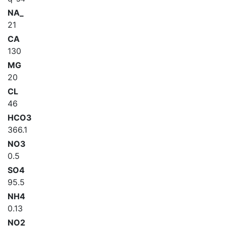
NA_
21
CA
130
MG
20
CL
46
HCO3
366.1
NO3
0.5
SO4
95.5
NH4
0.13
NO2