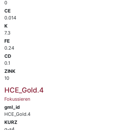
0
CE
0.014
K
7.3
FE
0.24
CD
0.1
ZINK
10
HCE_Gold.4
Fokussieren
gml_id
HCE_Gold.4
KURZ
q-s4