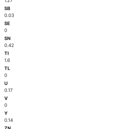
1.27
SB
0.03
SE
0
SN
0.42
TI
1.6
TL
0
U
0.17
V
0
Y
0.14
ZN