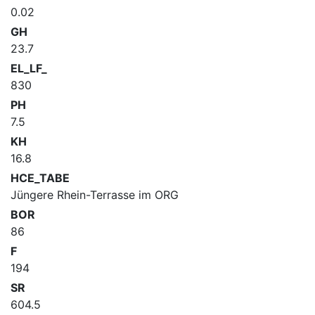
0.02
GH
23.7
EL_LF_
830
PH
7.5
KH
16.8
HCE_TABE
Jüngere Rhein-Terrasse im ORG
BOR
86
F
194
SR
604.5