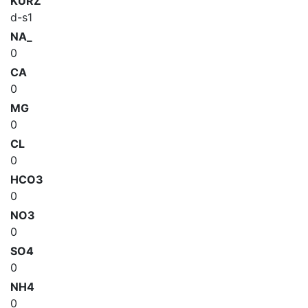
KURZ
d-s1
NA_
0
CA
0
MG
0
CL
0
HCO3
0
NO3
0
SO4
0
NH4
0