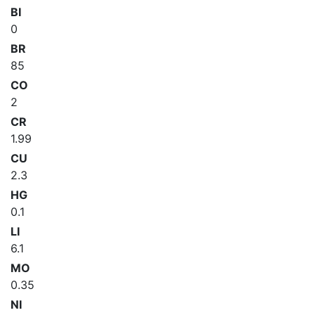
BI
0
BR
85
CO
2
CR
1.99
CU
2.3
HG
0.1
LI
6.1
MO
0.35
NI