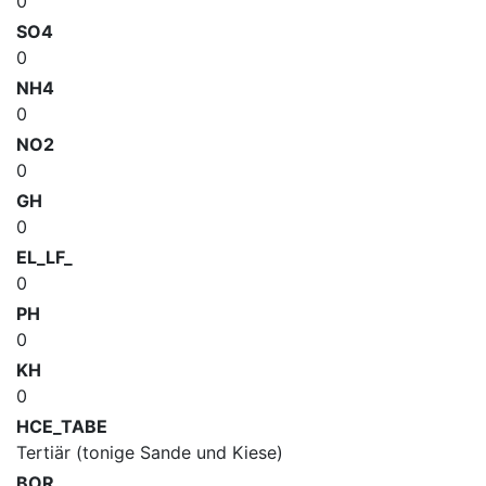
0
SO4
0
NH4
0
NO2
0
GH
0
EL_LF_
0
PH
0
KH
0
HCE_TABE
Tertiär (tonige Sande und Kiese)
BOR