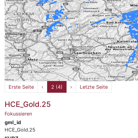
L
Erste Seite
‹
2 (4)
›
Letzte Seite
HCE_Gold.25
Fokussieren
gml_id
HCE_Gold.25