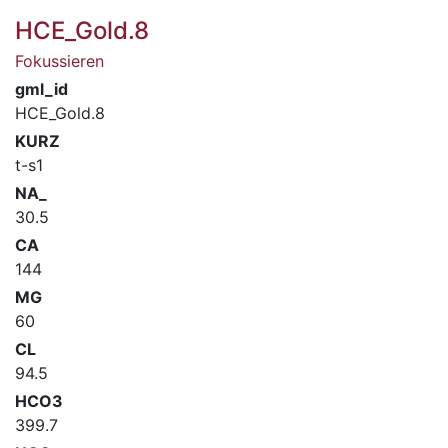
HCE_Gold.8
Fokussieren
gml_id
HCE_Gold.8
KURZ
t-s1
NA_
30.5
CA
144
MG
60
CL
94.5
HCO3
399.7