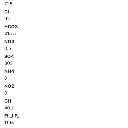
71.5
CL
92
HCO3
415.5
NO3
0.5
SO4
305
NH4
0
NO2
0
GH
40.2
EL_LF_
1195