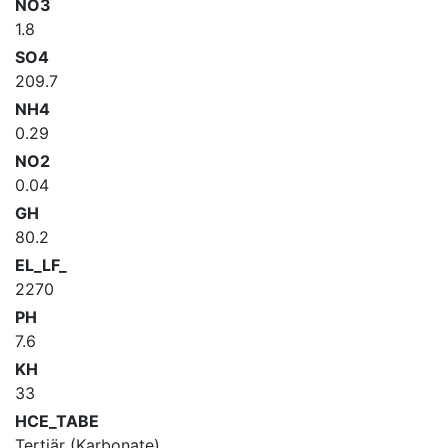
NO3
1.8
SO4
209.7
NH4
0.29
NO2
0.04
GH
80.2
EL_LF_
2270
PH
7.6
KH
33
HCE_TABE
Tertiär (Karbonate)