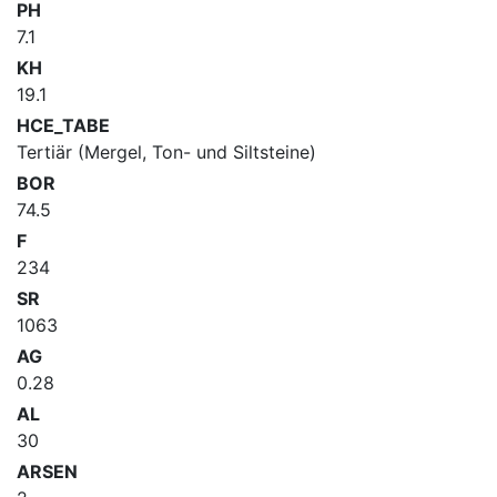
PH
7.1
KH
19.1
HCE_TABE
Tertiär (Mergel, Ton- und Siltsteine)
BOR
74.5
F
234
SR
1063
AG
0.28
AL
30
ARSEN