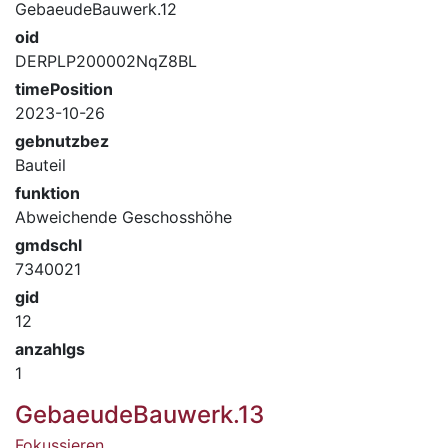
GebaeudeBauwerk.12
oid
DERPLP200002NqZ8BL
timePosition
2023-10-26
gebnutzbez
Bauteil
funktion
Abweichende Geschosshöhe
gmdschl
7340021
gid
12
anzahlgs
1
GebaeudeBauwerk.13
Fokussieren