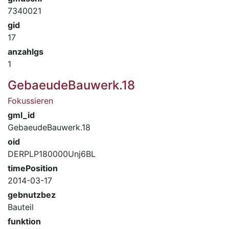
7340021
gid
17
anzahlgs
1
GebaeudeBauwerk.18
Fokussieren
gml_id
GebaeudeBauwerk.18
oid
DERPLP180000Unj6BL
timePosition
2014-03-17
gebnutzbez
Bauteil
funktion