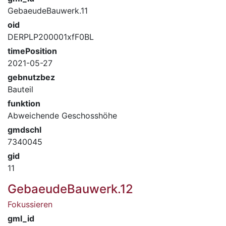
GebaeudeBauwerk.11
oid
DERPLP200001xfF0BL
timePosition
2021-05-27
gebnutzbez
Bauteil
funktion
Abweichende Geschosshöhe
gmdschl
7340045
gid
11
GebaeudeBauwerk.12
Fokussieren
gml_id