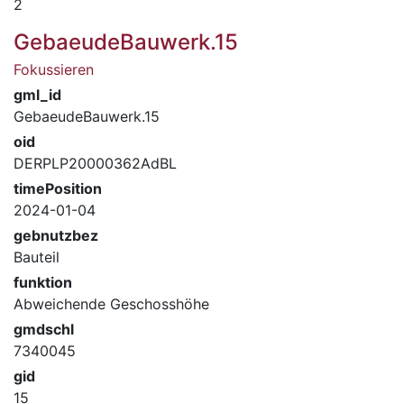
2
GebaeudeBauwerk.15
Fokussieren
gml_id
GebaeudeBauwerk.15
oid
DERPLP20000362AdBL
timePosition
2024-01-04
gebnutzbez
Bauteil
funktion
Abweichende Geschosshöhe
gmdschl
7340045
gid
15