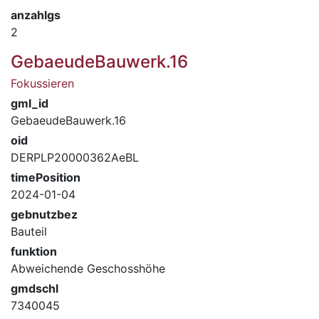
anzahlgs
2
GebaeudeBauwerk.16
Fokussieren
gml_id
GebaeudeBauwerk.16
oid
DERPLP20000362AeBL
timePosition
2024-01-04
gebnutzbez
Bauteil
funktion
Abweichende Geschosshöhe
gmdschl
7340045