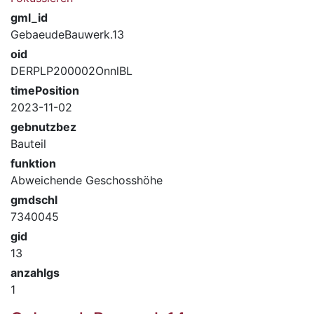
gml_id
GebaeudeBauwerk.13
oid
DERPLP200002OnnlBL
timePosition
2023-11-02
gebnutzbez
Bauteil
funktion
Abweichende Geschosshöhe
gmdschl
7340045
gid
13
anzahlgs
1