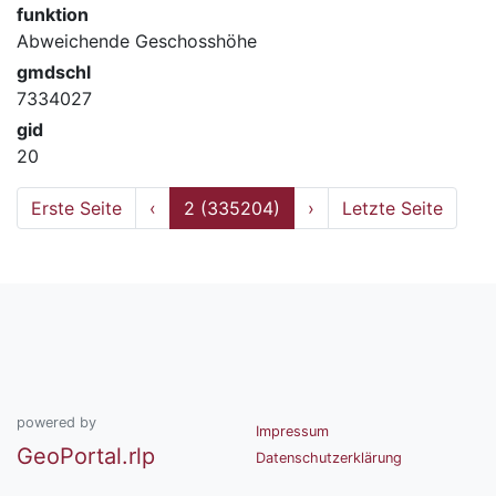
funktion
Abweichende Geschosshöhe
gmdschl
7334027
gid
20
Erste Seite
‹
2 (335204)
›
Letzte Seite
powered by
Impressum
GeoPortal.rlp
Datenschutzerklärung