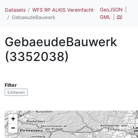
GeoJSON
Datasets
WFS RP ALKIS Vereinfacht
GML
GebaeudeBauwerk
GebaeudeBauwerk
(3352038)
Filter
Editieren
+
−