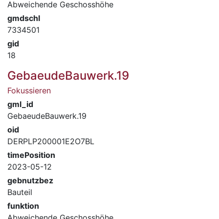
Abweichende Geschosshöhe
gmdschl
7334501
gid
18
GebaeudeBauwerk.19
Fokussieren
gml_id
GebaeudeBauwerk.19
oid
DERPLP200001E2O7BL
timePosition
2023-05-12
gebnutzbez
Bauteil
funktion
Abweichende Geschosshöhe