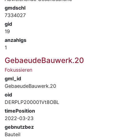
gmdschl
7334027
gid
19
anzahlgs
1
GebaeudeBauwerk.20
Fokussieren
gml_id
GebaeudeBauwerk.20
oid
DERPLP200001Vt8OBL
timePosition
2022-03-23
gebnutzbez
Bauteil