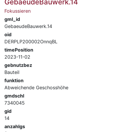
GebaeudeBauwerk.14
Fokussieren
gml_id
GebaeudeBauwerk.14
oid
DERPLP200002OnnqBL
timePosition
2023-11-02
gebnutzbez
Bauteil
funktion
Abweichende Geschosshöhe
gmdschl
7340045
gid
14
anzahlgs