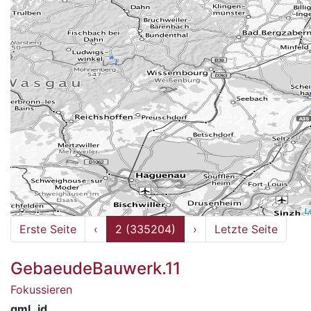
L
Erste Seite
‹
2 (335204)
›
Letzte Seite
GebaeudeBauwerk.11
Fokussieren
gml_id