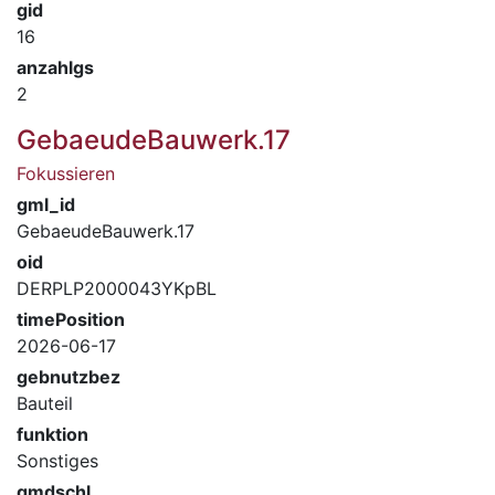
gid
16
anzahlgs
2
GebaeudeBauwerk.17
Fokussieren
gml_id
GebaeudeBauwerk.17
oid
DERPLP2000043YKpBL
timePosition
2026-06-17
gebnutzbez
Bauteil
funktion
Sonstiges
gmdschl