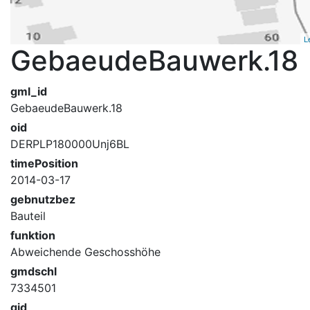
L
GebaeudeBauwerk.18
gml_id
GebaeudeBauwerk.18
oid
DERPLP180000Unj6BL
timePosition
2014-03-17
gebnutzbez
Bauteil
funktion
Abweichende Geschosshöhe
gmdschl
7334501
gid