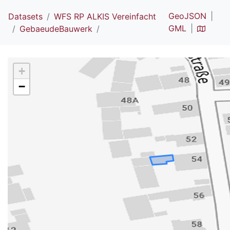
GeoJSON
Datasets
WFS RP ALKIS Vereinfacht
GML
GebaeudeBauwerk
+
−