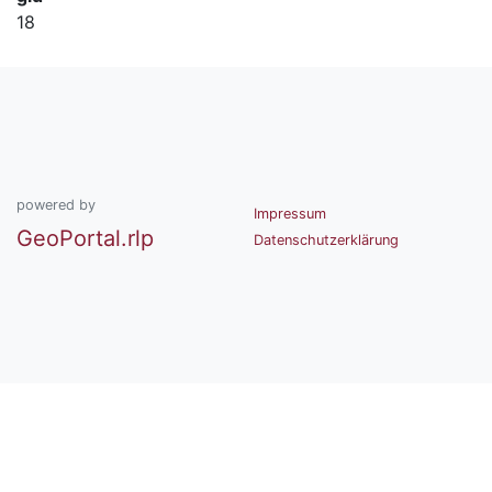
18
powered by
Impressum
GeoPortal.rlp
Datenschutzerklärung