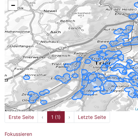
−
L
Erste Seite
‹
1 (1)
›
Letzte Seite
Fokussieren