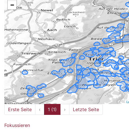
−
L
Erste Seite
‹
1 (1)
›
Letzte Seite
Fokussieren