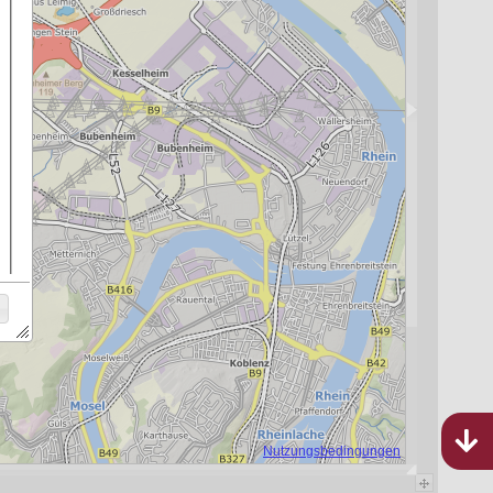
Bebauungspläne
Rheinland-Pfalz
989