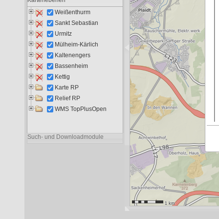
Liegenschaften RP
11.299
6.