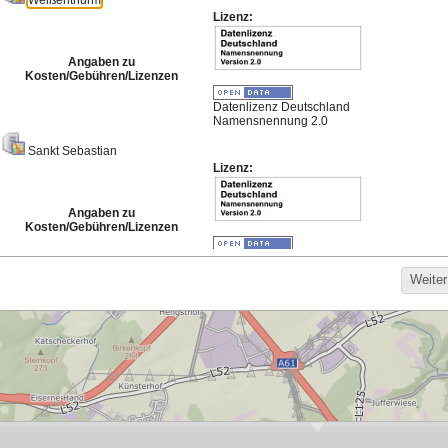
Meistgenutzte Karten
Hintergrund für die
Bodenrichtwerte
Darstellung von
Basisdienst 2026
Bebauungsplänen
559
1.320