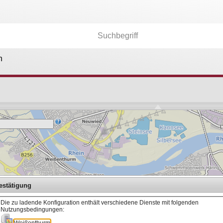
n
Kartenebenen
26.174
Anwendungen
36