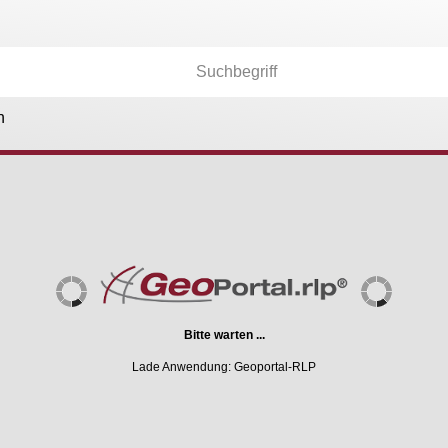
n
Kartenebenen
26.174
Anwendungen
36