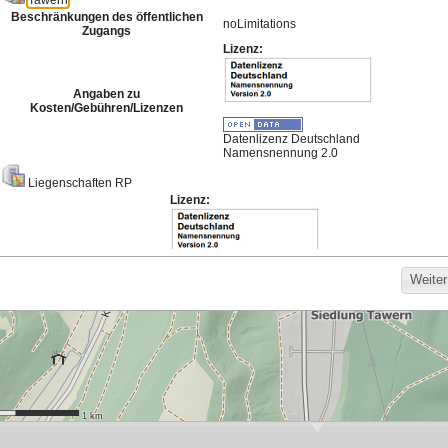
Meistgenutzte Karten
Hintergrund für die
Bodenrichtwerte
Darstellung von
Basisdienst 2026
Bebauungsplänen
830
1.405