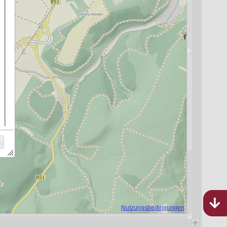
Bebauungspläne
Rheinland-Pfalz
1.041