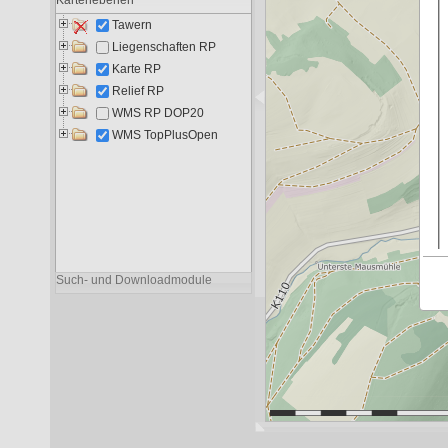
Liegenschaften RP
11.810
6.