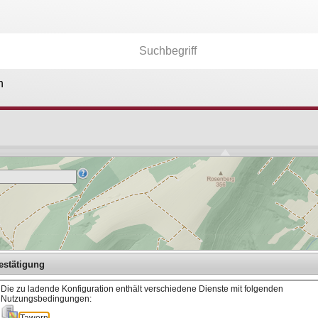
n
Kartenebenen
26.177
Anwendungen
36