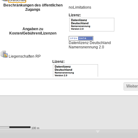
Meistgenutzte Karten
Hintergrund für die
Bodenrichtwerte
Darstellung von
Basisdienst 2026
Bebauungsplänen
330
899