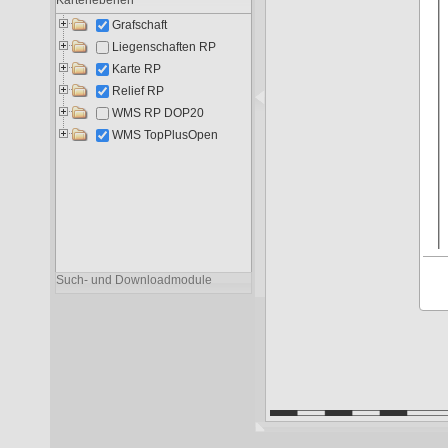
Liegenschaften RP
7.435
4.