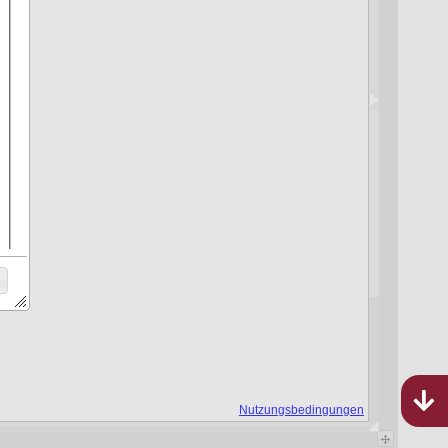
Bebauungspläne
Rheinland-Pfalz
694