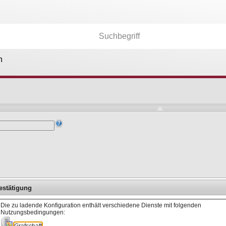
n
Kartenebenen
26.174
Anwendungen
36