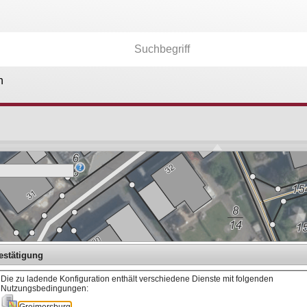
n
Kartenebenen
26.174
Anwendungen
36