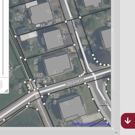
Bebauungspläne
Rheinland-Pfalz
787