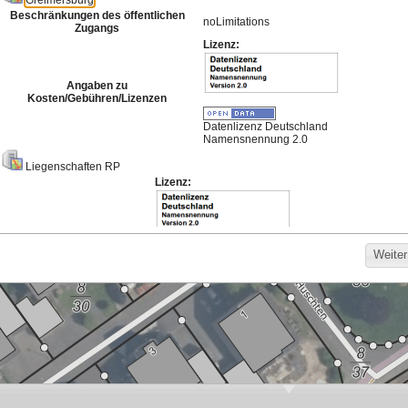
Meistgenutzte Karten
Hintergrund für die
Bodenrichtwerte
Darstellung von
Basisdienst 2026
Bebauungsplänen
022
1.063