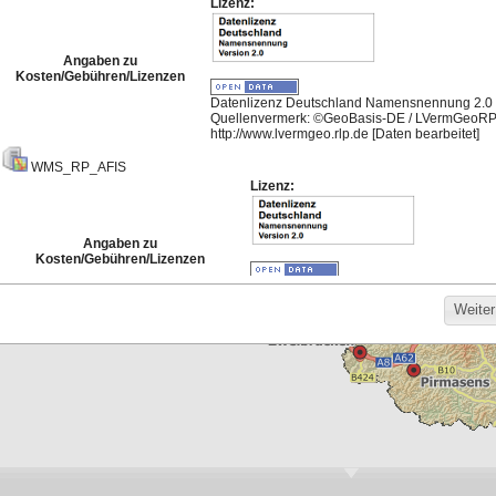
Meistgenutzte Karten
Hintergrund für die
Bodenrichtwerte
Darstellung von
Basisdienst 2026
Bebauungsplänen
268
1.104