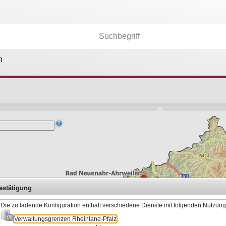
n
Kartenebenen
26.174
Anwendungen
36