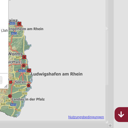
Bebauungspläne
Rheinland-Pfalz
821