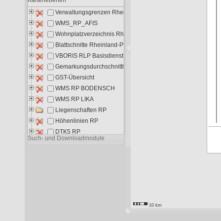
Liegenschaften RP
9.048
5.