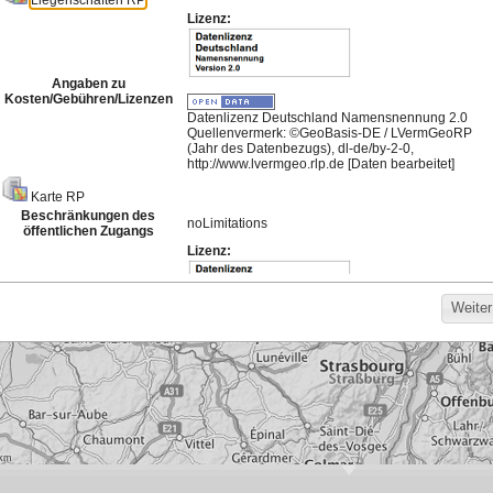
Meistgenutzte Karten
Hintergrund für die
Bodenrichtwerte
Darstellung von
Basisdienst 2026
Bebauungsplänen
303
1.107