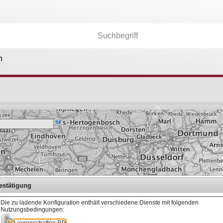
n
Kartenebenen
26.174
Anwendungen
36