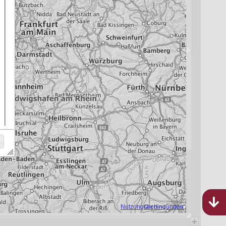
Bebauungspläne
Rheinland-Pfalz
824