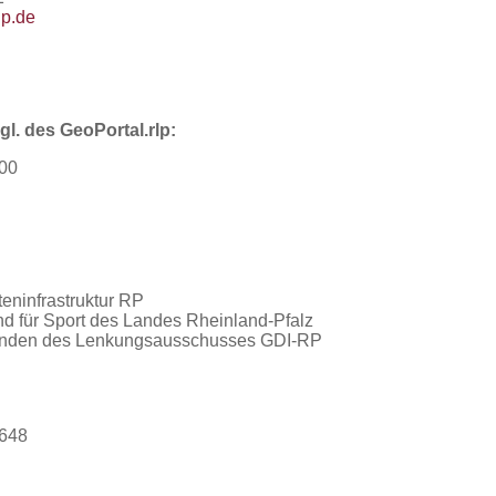
lp.de
. des GeoPortal.rlp:
300
ninfrastruktur RP
nd für Sport des Landes Rheinland-Pfalz
tzenden des Lenkungsausschusses GDI-RP
3648