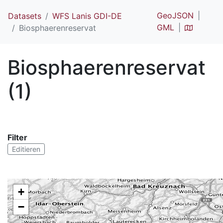
GeoJSON
Datasets
WFS Lanis GDI-DE
GML
Biosphaerenreservat
Biosphaerenreservat
(1)
Filter
Editieren
+
−