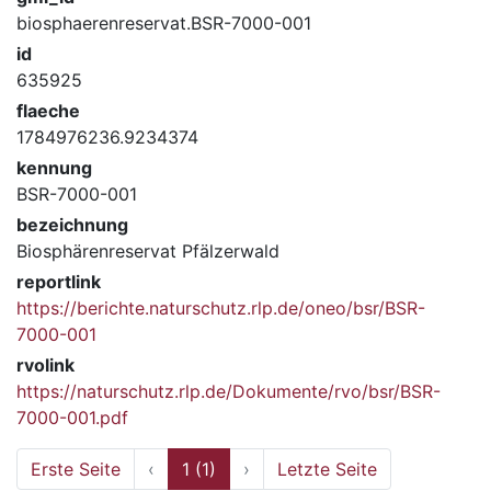
biosphaerenreservat.BSR-7000-001
id
635925
flaeche
1784976236.9234374
kennung
BSR-7000-001
bezeichnung
Biosphärenreservat Pfälzerwald
reportlink
https://berichte.naturschutz.rlp.de/oneo/bsr/BSR-
7000-001
rvolink
https://naturschutz.rlp.de/Dokumente/rvo/bsr/BSR-
7000-001.pdf
Erste Seite
‹
1 (1)
›
Letzte Seite