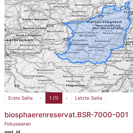
L
Erste Seite
‹
1 (1)
›
Letzte Seite
biosphaerenreservat.BSR-7000-001
Fokussieren
gml_id