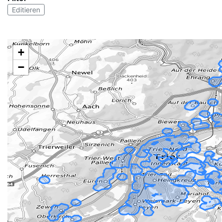
Editieren
+
−