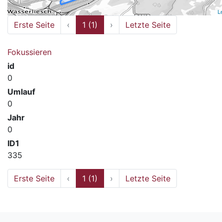
L
Erste Seite
‹
1 (1)
›
Letzte Seite
Fokussieren
id
0
Umlauf
0
Jahr
0
ID1
335
Erste Seite
‹
1 (1)
›
Letzte Seite