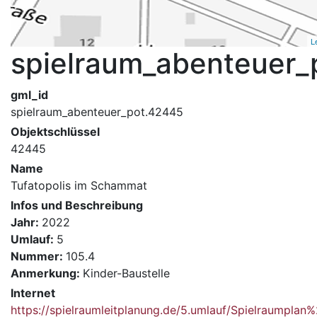
L
spielraum_abenteuer_
gml_id
spielraum_abenteuer_pot.42445
Objektschlüssel
42445
Name
Tufatopolis im Schammat
Infos und Beschreibung
Jahr:
2022
Umlauf:
5
Nummer:
105.4
Anmerkung:
Kinder-Baustelle
Internet
https://spielraumleitplanung.de/5.umlauf/Spielraumpla