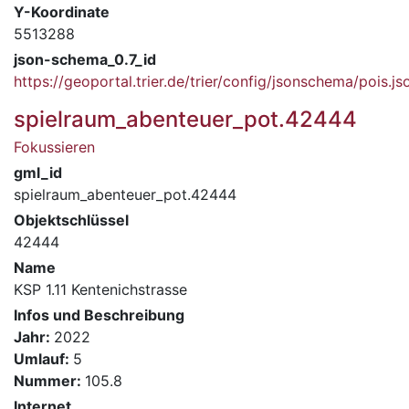
Y-Koordinate
5513288
json-schema_0.7_id
https://geoportal.trier.de/trier/config/jsonschema/pois.js
spielraum_abenteuer_pot.42444
Fokussieren
gml_id
spielraum_abenteuer_pot.42444
Objektschlüssel
42444
Name
KSP 1.11 Kentenichstrasse
Infos und Beschreibung
Jahr:
2022
Umlauf:
5
Nummer:
105.8
Internet