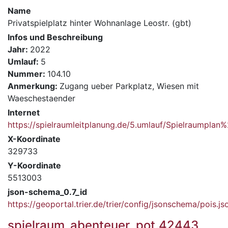
Name
Privatspielplatz hinter Wohnanlage Leostr. (gbt)
Infos und Beschreibung
Jahr:
2022
Umlauf:
5
Nummer:
104.10
Anmerkung:
Zugang ueber Parkplatz, Wiesen mit
Waeschestaender
Internet
https://spielraumleitplanung.de/5.umlauf/Spielraumpla
X-Koordinate
329733
Y-Koordinate
5513003
json-schema_0.7_id
https://geoportal.trier.de/trier/config/jsonschema/pois.js
spielraum_abenteuer_pot.42443