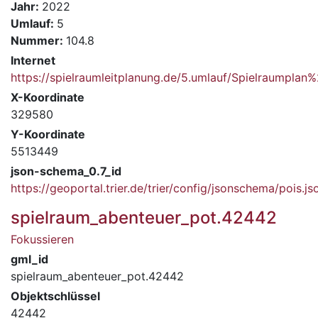
Jahr:
2022
Umlauf:
5
Nummer:
104.8
Internet
https://spielraumleitplanung.de/5.umlauf/Spielraumpla
X-Koordinate
329580
Y-Koordinate
5513449
json-schema_0.7_id
https://geoportal.trier.de/trier/config/jsonschema/pois.js
spielraum_abenteuer_pot.42442
Fokussieren
gml_id
spielraum_abenteuer_pot.42442
Objektschlüssel
42442