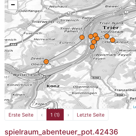
−
L
Erste Seite
‹
1 (1)
›
Letzte Seite
spielraum_abenteuer_pot.42436