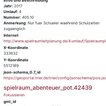
Infos und Beschreibung
Jahr:
2017
Umlauf:
4
Nummer:
405.10
Anmerkung:
Nur fuer Schueler waehrend Schulzeiten
zugaenglich
Internet
http://www.spielraumleitplanung.de/4.umlauf/Spielrau
X-Koordinate
333632
Y-Koordinate
5512189
json-schema_0.7_id
https://geoportal.trier.de/trier/config/jsonschema/pois.js
spielraum_abenteuer_pot.42439
Fokussieren
gml_id