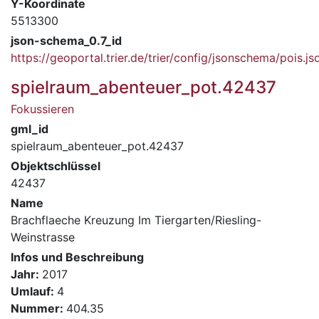
Y-Koordinate
5513300
json-schema_0.7_id
https://geoportal.trier.de/trier/config/jsonschema/pois.js
spielraum_abenteuer_pot.42437
Fokussieren
gml_id
spielraum_abenteuer_pot.42437
Objektschlüssel
42437
Name
Brachflaeche Kreuzung Im Tiergarten/Riesling-
Weinstrasse
Infos und Beschreibung
Jahr:
2017
Umlauf:
4
Nummer:
404.35