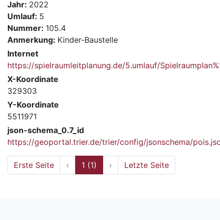
Jahr:
2022
Umlauf:
5
Nummer:
105.4
Anmerkung:
Kinder-Baustelle
Internet
https://spielraumleitplanung.de/5.umlauf/Spielraumpla
X-Koordinate
329303
Y-Koordinate
5511971
json-schema_0.7_id
https://geoportal.trier.de/trier/config/jsonschema/pois.js
Erste Seite
‹
1 (1)
›
Letzte Seite