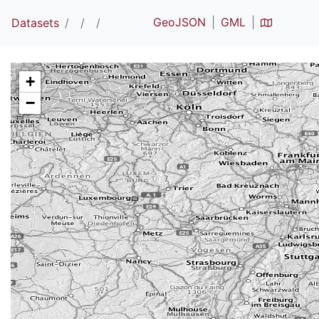
GeoJSON
GML
Datasets
+
−