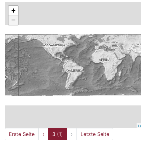
+
−
L
Erste Seite
‹
3 (1)
›
Letzte Seite