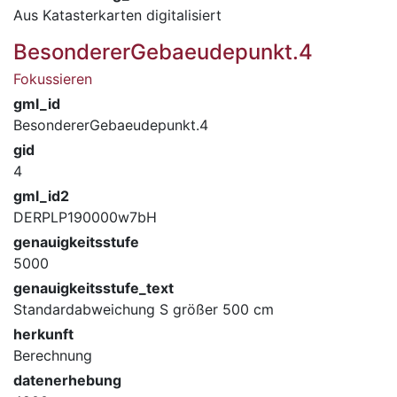
Aus Katasterkarten digitalisiert
BesondererGebaeudepunkt.4
Fokussieren
gml_id
BesondererGebaeudepunkt.4
gid
4
gml_id2
DERPLP190000w7bH
genauigkeitsstufe
5000
genauigkeitsstufe_text
Standardabweichung S größer 500 cm
herkunft
Berechnung
datenerhebung