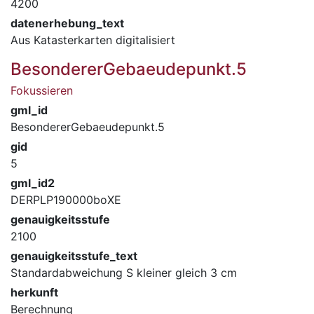
4200
datenerhebung_text
Aus Katasterkarten digitalisiert
BesondererGebaeudepunkt.5
Fokussieren
gml_id
BesondererGebaeudepunkt.5
gid
5
gml_id2
DERPLP190000boXE
genauigkeitsstufe
2100
genauigkeitsstufe_text
Standardabweichung S kleiner gleich 3 cm
herkunft
Berechnung