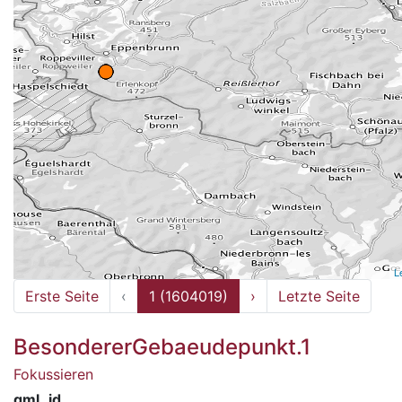
L
Erste Seite
‹
1 (1604019)
›
Letzte Seite
BesondererGebaeudepunkt.1
Fokussieren
gml_id