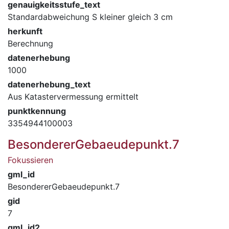
genauigkeitsstufe_text
Standardabweichung S kleiner gleich 3 cm
herkunft
Berechnung
datenerhebung
1000
datenerhebung_text
Aus Katastervermessung ermittelt
punktkennung
3354944100003
BesondererGebaeudepunkt.7
Fokussieren
gml_id
BesondererGebaeudepunkt.7
gid
7
gml_id2