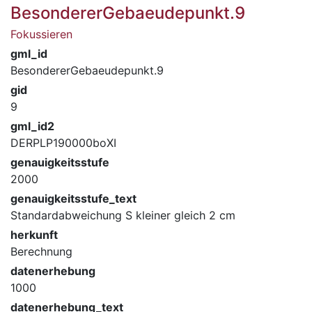
BesondererGebaeudepunkt.9
Fokussieren
gml_id
BesondererGebaeudepunkt.9
gid
9
gml_id2
DERPLP190000boXI
genauigkeitsstufe
2000
genauigkeitsstufe_text
Standardabweichung S kleiner gleich 2 cm
herkunft
Berechnung
datenerhebung
1000
datenerhebung_text