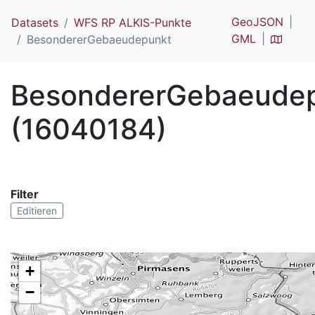
GeoJSON
Datasets
WFS RP ALKIS-Punkte
GML
BesondererGebaeudepunkt
BesondererGebaeude
(16040184)
Filter
Editieren
+
−