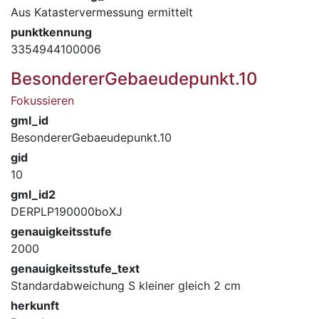
Aus Katastervermessung ermittelt
punktkennung
3354944100006
BesondererGebaeudepunkt.10
Fokussieren
gml_id
BesondererGebaeudepunkt.10
gid
10
gml_id2
DERPLP190000boXJ
genauigkeitsstufe
2000
genauigkeitsstufe_text
Standardabweichung S kleiner gleich 2 cm
herkunft