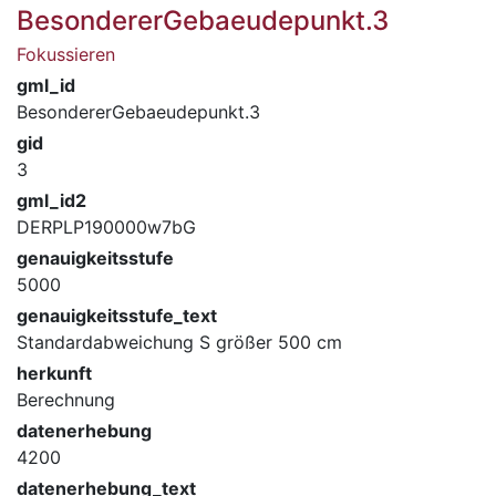
BesondererGebaeudepunkt.3
Fokussieren
gml_id
BesondererGebaeudepunkt.3
gid
3
gml_id2
DERPLP190000w7bG
genauigkeitsstufe
5000
genauigkeitsstufe_text
Standardabweichung S größer 500 cm
herkunft
Berechnung
datenerhebung
4200
datenerhebung_text