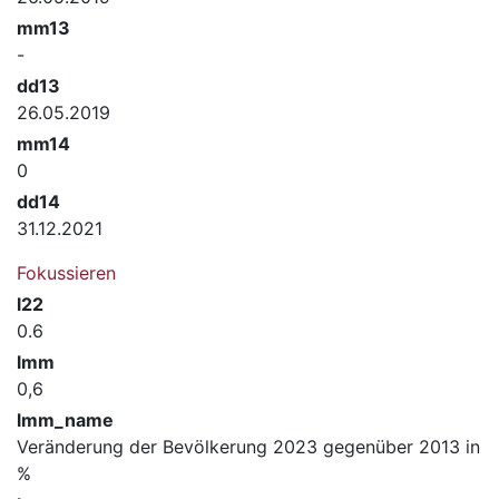
mm13
-
dd13
26.05.2019
mm14
0
dd14
31.12.2021
Fokussieren
l22
0.6
lmm
0,6
lmm_name
Veränderung der Bevölkerung 2023 gegenüber 2013 in
%