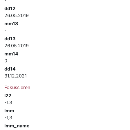
-
dd12
26.05.2019
mm13
-
dd13
26.05.2019
mm14
0
dd14
31.12.2021
Fokussieren
l22
-1.3
lmm
-1,3
lmm_name