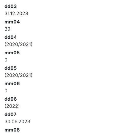
dd03
31.12.2023
mm04
39
dd04
(2020/2021)
mm05
0
dd05
(2020/2021)
mm06
0
dd06
(2022)
dd07
30.06.2023
mm08