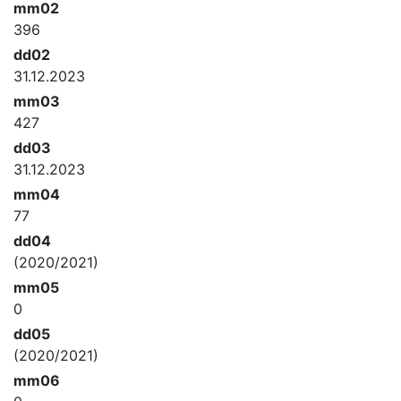
mm02
396
dd02
31.12.2023
mm03
427
dd03
31.12.2023
mm04
77
dd04
(2020/2021)
mm05
0
dd05
(2020/2021)
mm06