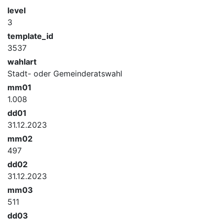
level
3
template_id
3537
wahlart
Stadt- oder Gemeinderatswahl
mm01
1.008
dd01
31.12.2023
mm02
497
dd02
31.12.2023
mm03
511
dd03