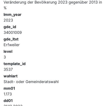
Veränderung der Bevölkerung 2023 gegenüber 2013 in
%
lmm_year
2023
gde_id
34001009
gde_ltxt
Erfweiler
level
3
template_id
3537
wahlart
Stadt- oder Gemeinderatswahl
mm01
1.173
dd01