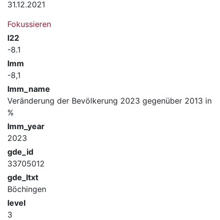
31.12.2021
Fokussieren
l22
-8.1
lmm
-8,1
lmm_name
Veränderung der Bevölkerung 2023 gegenüber 2013 in
%
lmm_year
2023
gde_id
33705012
gde_ltxt
Böchingen
level
3