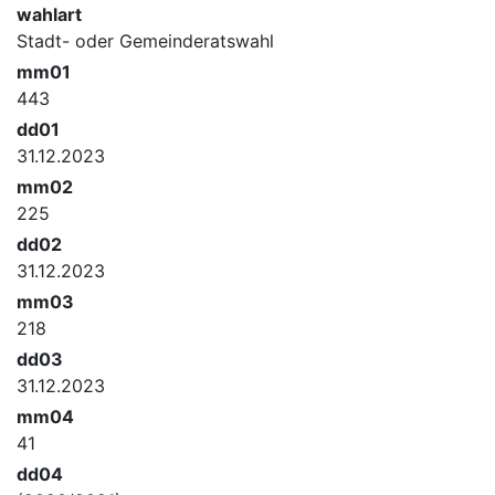
wahlart
Stadt- oder Gemeinderatswahl
mm01
443
dd01
31.12.2023
mm02
225
dd02
31.12.2023
mm03
218
dd03
31.12.2023
mm04
41
dd04