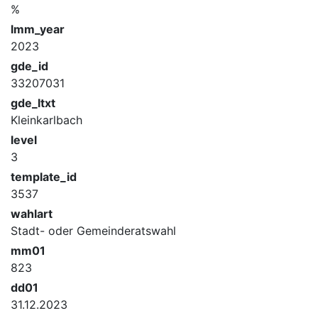
%
lmm_year
2023
gde_id
33207031
gde_ltxt
Kleinkarlbach
level
3
template_id
3537
wahlart
Stadt- oder Gemeinderatswahl
mm01
823
dd01
31.12.2023