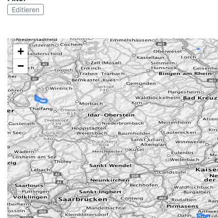
Editieren
+
−