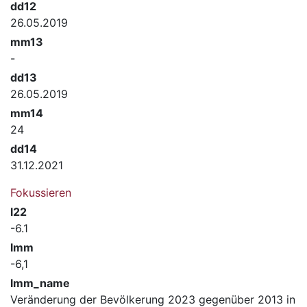
dd12
26.05.2019
mm13
-
dd13
26.05.2019
mm14
24
dd14
31.12.2021
Fokussieren
l22
-6.1
lmm
-6,1
lmm_name
Veränderung der Bevölkerung 2023 gegenüber 2013 in