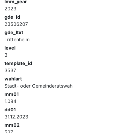
lmm_year
2023
gde_id
23506207
gde_ltxt
Trittenheim
level
3
template_id
3537
wahlart
Stadt- oder Gemeinderatswahl
mm01
1.084
dd01
31.12.2023
mm02
537