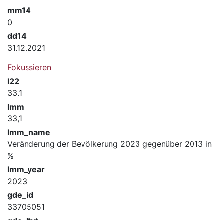
mm14
0
dd14
31.12.2021
Fokussieren
l22
33.1
lmm
33,1
lmm_name
Veränderung der Bevölkerung 2023 gegenüber 2013 in
%
lmm_year
2023
gde_id
33705051