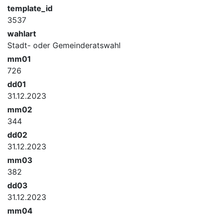
template_id
3537
wahlart
Stadt- oder Gemeinderatswahl
mm01
726
dd01
31.12.2023
mm02
344
dd02
31.12.2023
mm03
382
dd03
31.12.2023
mm04