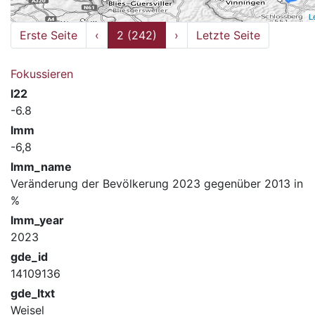
L
Erste Seite
‹
2 (242)
›
Letzte Seite
Fokussieren
l22
-6.8
lmm
-6,8
lmm_name
Veränderung der Bevölkerung 2023 gegenüber 2013 in
%
lmm_year
2023
gde_id
14109136
gde_ltxt
Weisel