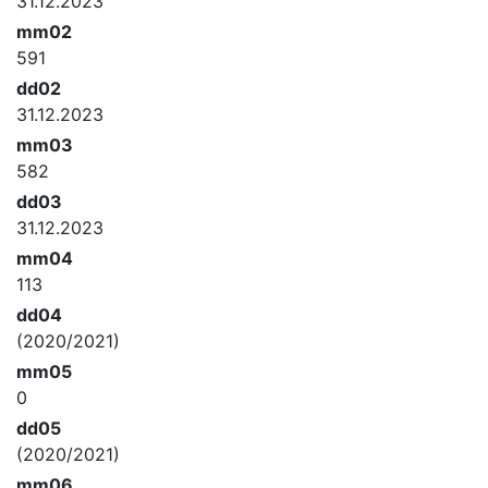
31.12.2023
mm02
591
dd02
31.12.2023
mm03
582
dd03
31.12.2023
mm04
113
dd04
(2020/2021)
mm05
0
dd05
(2020/2021)
mm06