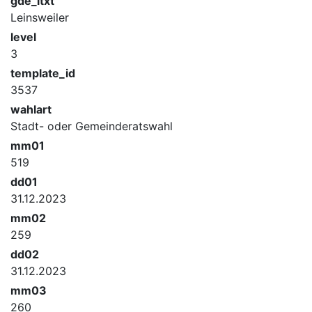
gde_ltxt
Leinsweiler
level
3
template_id
3537
wahlart
Stadt- oder Gemeinderatswahl
mm01
519
dd01
31.12.2023
mm02
259
dd02
31.12.2023
mm03
260