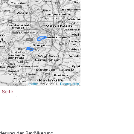
Leaflet
| BKG - 2021 -
Datenquellen
 Seite
derung der Bevölkerung