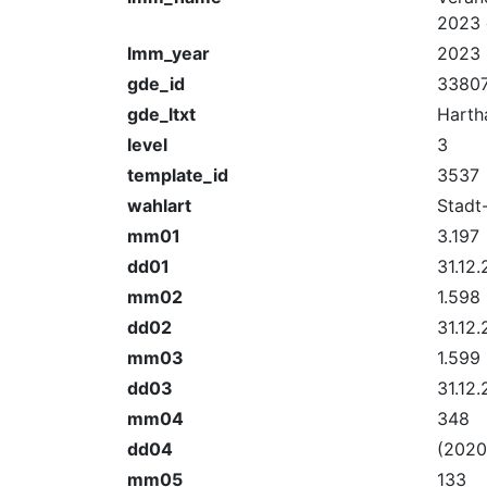
2023 
lmm_year
2023
gde_id
33807
gde_ltxt
Harth
level
3
template_id
3537
wahlart
Stadt
mm01
3.197
dd01
31.12
mm02
1.598
dd02
31.12
mm03
1.599
dd03
31.12
mm04
348
dd04
(2020
mm05
133