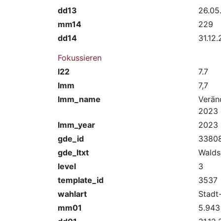
dd13
26.05
mm14
229
dd14
31.12
Fokussieren
l22
7.7
lmm
7,7
lmm_name
Verän
2023 
lmm_year
2023
gde_id
3380
gde_ltxt
Walds
level
3
template_id
3537
wahlart
Stadt
mm01
5.943