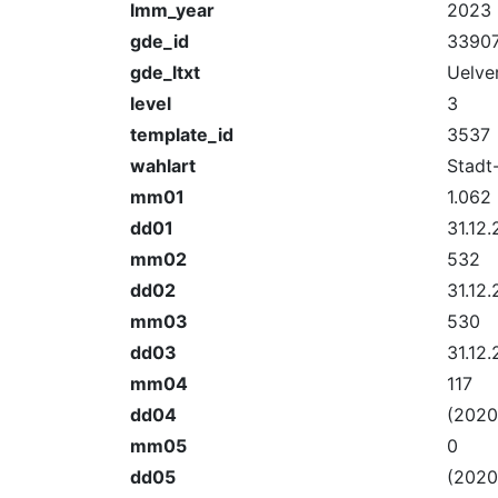
lmm_year
2023
gde_id
3390
gde_ltxt
Uelve
level
3
template_id
3537
wahlart
Stadt
mm01
1.062
dd01
31.12
mm02
532
dd02
31.12
mm03
530
dd03
31.12
mm04
117
dd04
(2020
mm05
0
dd05
(2020