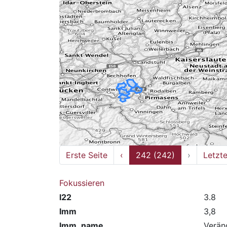
Erste Seite
‹
242 (242)
›
Letzte
Fokussieren
l22
3.8
lmm
3,8
lmm_name
Verän