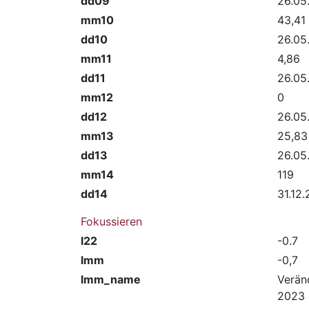
dd09
26.05
mm10
43,41
dd10
26.05
mm11
4,86
dd11
26.05
mm12
0
dd12
26.05
mm13
25,83
dd13
26.05
mm14
119
dd14
31.12
Fokussieren
l22
-0.7
lmm
-0,7
lmm_name
Verän
2023 