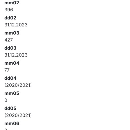
mm02
396
dd02
31.12.2023
mm03
427
dd03
31.12.2023
mm04
77
dd04
(2020/2021)
mm05
0
dd05
(2020/2021)
mm06