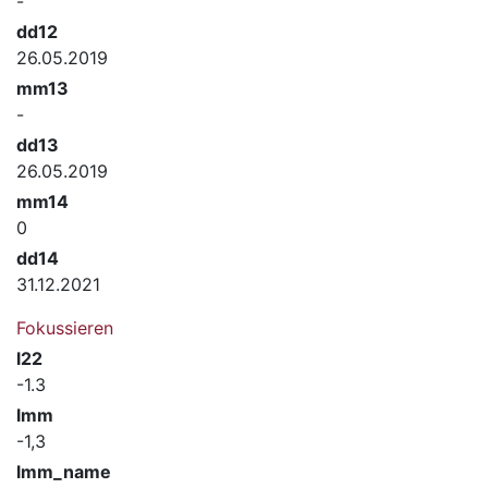
-
dd12
26.05.2019
mm13
-
dd13
26.05.2019
mm14
0
dd14
31.12.2021
Fokussieren
l22
-1.3
lmm
-1,3
lmm_name