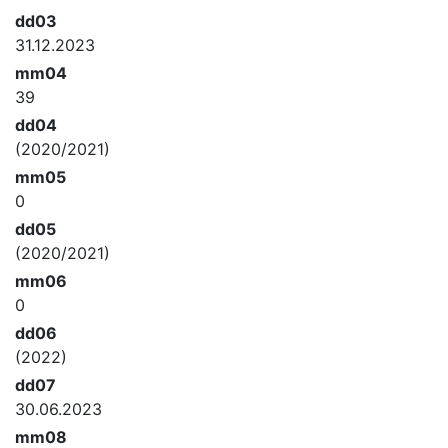
dd03
31.12.2023
mm04
39
dd04
(2020/2021)
mm05
0
dd05
(2020/2021)
mm06
0
dd06
(2022)
dd07
30.06.2023
mm08