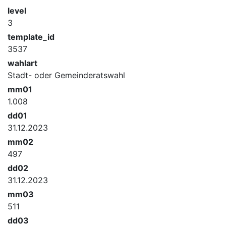
level
3
template_id
3537
wahlart
Stadt- oder Gemeinderatswahl
mm01
1.008
dd01
31.12.2023
mm02
497
dd02
31.12.2023
mm03
511
dd03