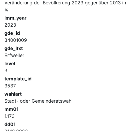
Veränderung der Bevölkerung 2023 gegenüber 2013 in
%
lmm_year
2023
gde_id
34001009
gde_ltxt
Erfweiler
level
3
template_id
3537
wahlart
Stadt- oder Gemeinderatswahl
mm01
1.173
dd01