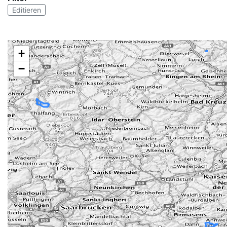
Editieren
+
−