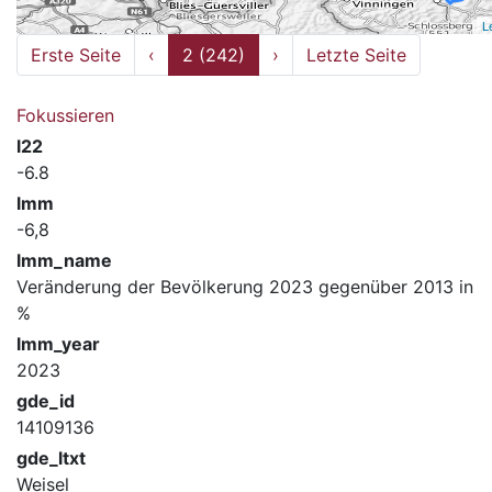
L
Erste Seite
‹
2 (242)
›
Letzte Seite
Fokussieren
l22
-6.8
lmm
-6,8
lmm_name
Veränderung der Bevölkerung 2023 gegenüber 2013 in
%
lmm_year
2023
gde_id
14109136
gde_ltxt
Weisel