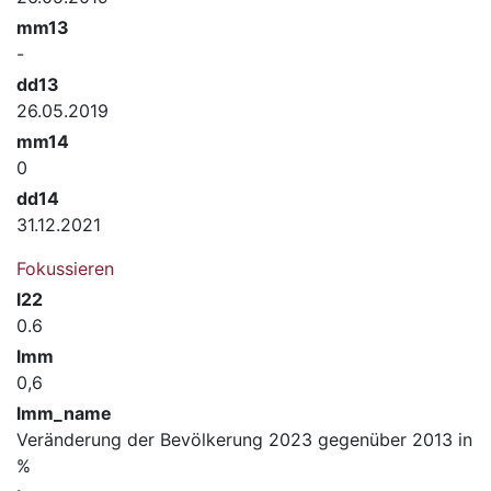
mm13
-
dd13
26.05.2019
mm14
0
dd14
31.12.2021
Fokussieren
l22
0.6
lmm
0,6
lmm_name
Veränderung der Bevölkerung 2023 gegenüber 2013 in
%