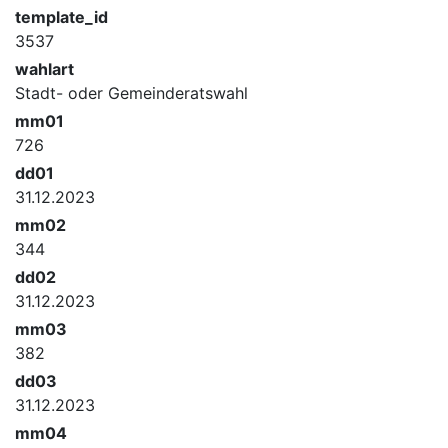
template_id
3537
wahlart
Stadt- oder Gemeinderatswahl
mm01
726
dd01
31.12.2023
mm02
344
dd02
31.12.2023
mm03
382
dd03
31.12.2023
mm04