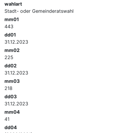
wahlart
Stadt- oder Gemeinderatswahl
mm01
443
dd01
31.12.2023
mm02
225
dd02
31.12.2023
mm03
218
dd03
31.12.2023
mm04
41
dd04