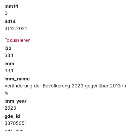
mm14
0
dd14
31.12.2021
Fokussieren
l22
33.1
lmm
33,1
lmm_name
Veränderung der Bevölkerung 2023 gegenüber 2013 in
%
lmm_year
2023
gde_id
33705051