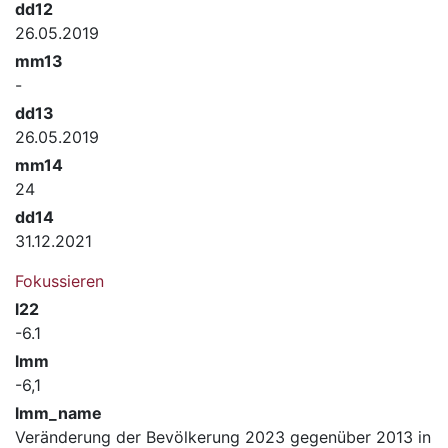
dd12
26.05.2019
mm13
-
dd13
26.05.2019
mm14
24
dd14
31.12.2021
Fokussieren
l22
-6.1
lmm
-6,1
lmm_name
Veränderung der Bevölkerung 2023 gegenüber 2013 in