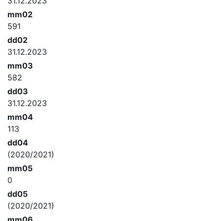
31.12.2023
mm02
591
dd02
31.12.2023
mm03
582
dd03
31.12.2023
mm04
113
dd04
(2020/2021)
mm05
0
dd05
(2020/2021)
mm06