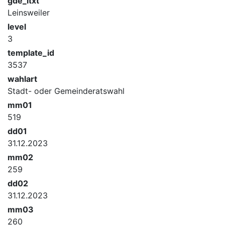
gde_ltxt
Leinsweiler
level
3
template_id
3537
wahlart
Stadt- oder Gemeinderatswahl
mm01
519
dd01
31.12.2023
mm02
259
dd02
31.12.2023
mm03
260