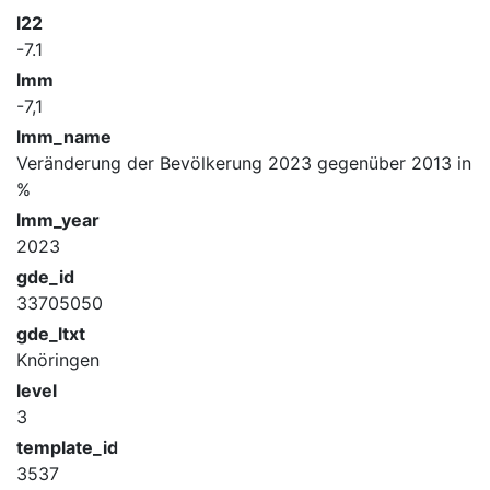
l22
-7.1
lmm
-7,1
lmm_name
Veränderung der Bevölkerung 2023 gegenüber 2013 in
%
lmm_year
2023
gde_id
33705050
gde_ltxt
Knöringen
level
3
template_id
3537