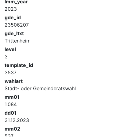
lmm_year
2023
gde_id
23506207
gde_ltxt
Trittenheim
level
3
template_id
3537
wahlart
Stadt- oder Gemeinderatswahl
mm01
1.084
dd01
31.12.2023
mm02
537