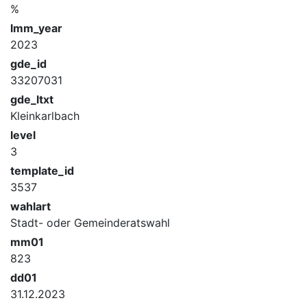
%
lmm_year
2023
gde_id
33207031
gde_ltxt
Kleinkarlbach
level
3
template_id
3537
wahlart
Stadt- oder Gemeinderatswahl
mm01
823
dd01
31.12.2023