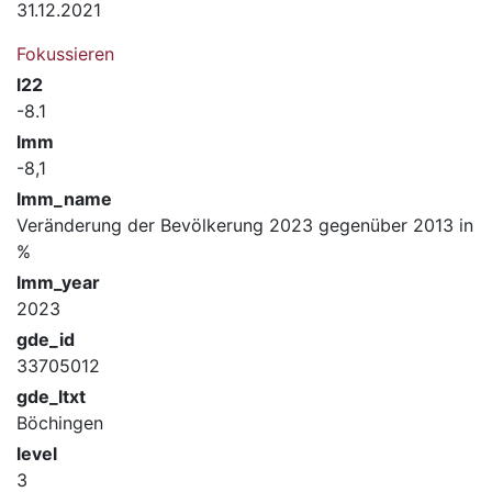
31.12.2021
Fokussieren
l22
-8.1
lmm
-8,1
lmm_name
Veränderung der Bevölkerung 2023 gegenüber 2013 in
%
lmm_year
2023
gde_id
33705012
gde_ltxt
Böchingen
level
3