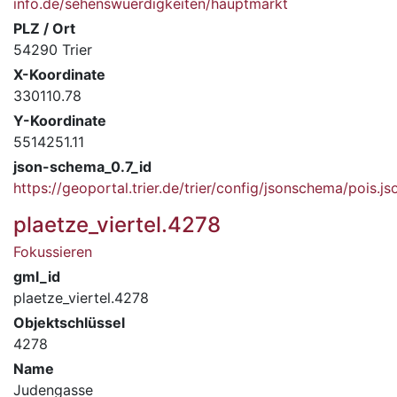
info.de/sehenswuerdigkeiten/hauptmarkt
PLZ / Ort
54290 Trier
X-Koordinate
330110.78
Y-Koordinate
5514251.11
json-schema_0.7_id
https://geoportal.trier.de/trier/config/jsonschema/pois.js
plaetze_viertel.4278
Fokussieren
gml_id
plaetze_viertel.4278
Objektschlüssel
4278
Name
Judengasse