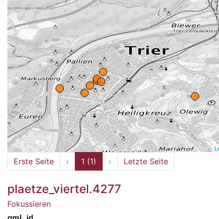
L
Erste Seite
‹
1 (1)
›
Letzte Seite
plaetze_viertel.4277
Fokussieren
gml_id