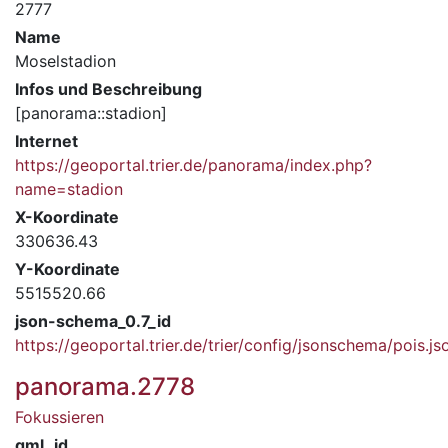
2777
Name
Moselstadion
Infos und Beschreibung
[panorama::stadion]
Internet
https://geoportal.trier.de/panorama/index.php?
name=stadion
X-Koordinate
330636.43
Y-Koordinate
5515520.66
json-schema_0.7_id
https://geoportal.trier.de/trier/config/jsonschema/pois.js
panorama.2778
Fokussieren
gml_id