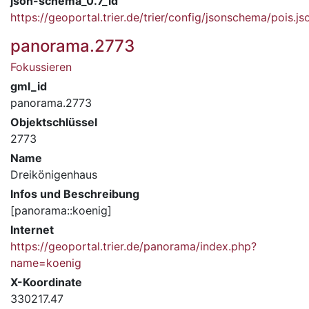
json-schema_0.7_id
https://geoportal.trier.de/trier/config/jsonschema/pois.js
panorama.2773
Fokussieren
gml_id
panorama.2773
Objektschlüssel
2773
Name
Dreikönigenhaus
Infos und Beschreibung
[panorama::koenig]
Internet
https://geoportal.trier.de/panorama/index.php?
name=koenig
X-Koordinate
330217.47