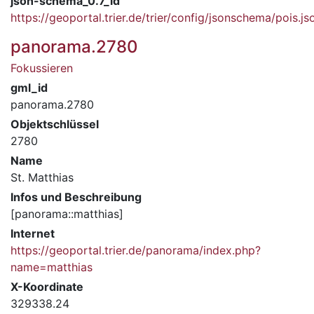
json-schema_0.7_id
https://geoportal.trier.de/trier/config/jsonschema/pois.js
panorama.2780
Fokussieren
gml_id
panorama.2780
Objektschlüssel
2780
Name
St. Matthias
Infos und Beschreibung
[panorama::matthias]
Internet
https://geoportal.trier.de/panorama/index.php?
name=matthias
X-Koordinate
329338.24