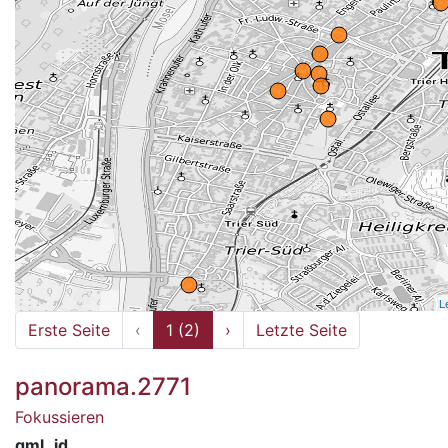
L
Erste Seite
‹
1 (2)
›
Letzte Seite
panorama.2771
Fokussieren
gml_id