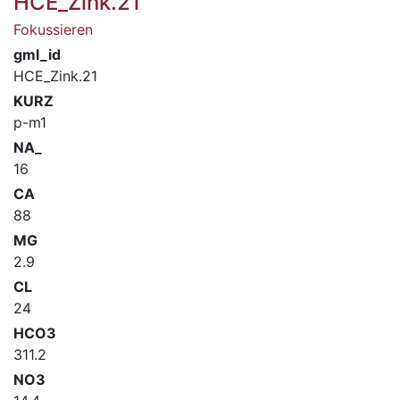
HCE_Zink.21
Fokussieren
gml_id
HCE_Zink.21
KURZ
p-m1
NA_
16
CA
88
MG
2.9
CL
24
HCO3
311.2
NO3