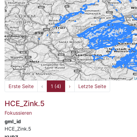
L
Erste Seite
‹
1 (4)
›
Letzte Seite
HCE_Zink.5
Fokussieren
gml_id
HCE_Zink.5