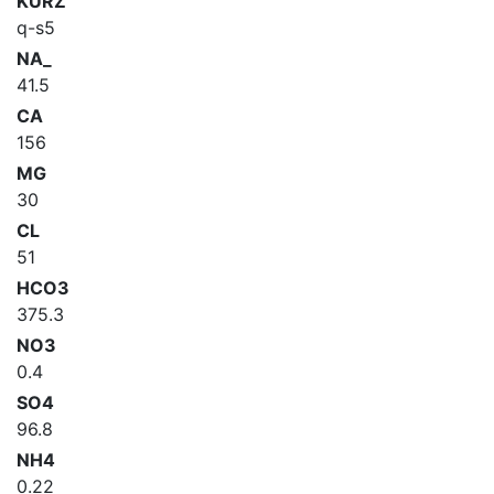
KURZ
q-s5
NA_
41.5
CA
156
MG
30
CL
51
HCO3
375.3
NO3
0.4
SO4
96.8
NH4
0.22