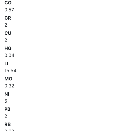
CO
0.57
CR
2
CU
2
HG
0.04
LI
15.54
MO
0.32
NI
5
PB
2
RB