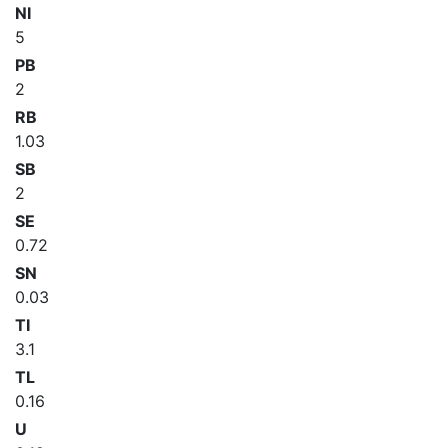
NI
5
PB
2
RB
1.03
SB
2
SE
0.72
SN
0.03
TI
3.1
TL
0.16
U