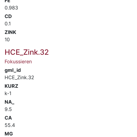
FE
0.983
CD
0.1
ZINK
10
HCE_Zink.32
Fokussieren
gml_id
HCE_Zink.32
KURZ
k-1
NA_
9.5
CA
55.4
MG