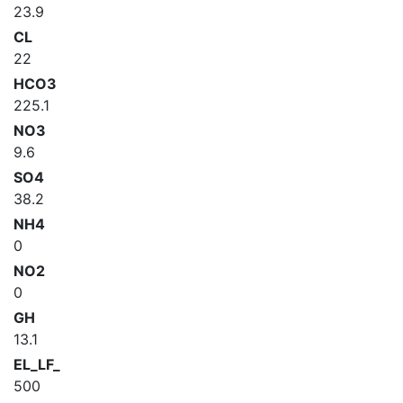
23.9
CL
22
HCO3
225.1
NO3
9.6
SO4
38.2
NH4
0
NO2
0
GH
13.1
EL_LF_
500