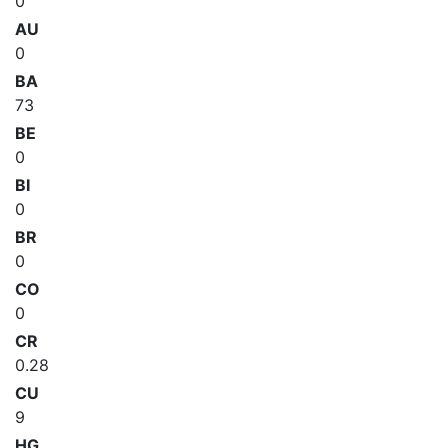
0
AU
0
BA
73
BE
0
BI
0
BR
0
CO
0
CR
0.28
CU
9
HG