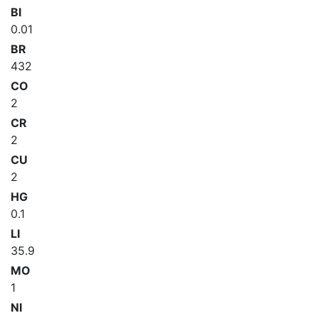
BI
0.01
BR
432
CO
2
CR
2
CU
2
HG
0.1
LI
35.9
MO
1
NI