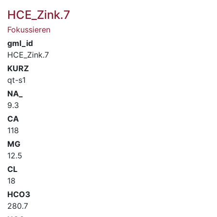
HCE_Zink.7
Fokussieren
gml_id
HCE_Zink.7
KURZ
qt-s1
NA_
9.3
CA
118
MG
12.5
CL
18
HCO3
280.7