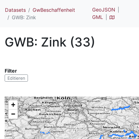
GeoJSON
Datasets
GwBeschaffenheit
GML
GWB: Zink
GWB: Zink (33)
Filter
Editieren
+
−