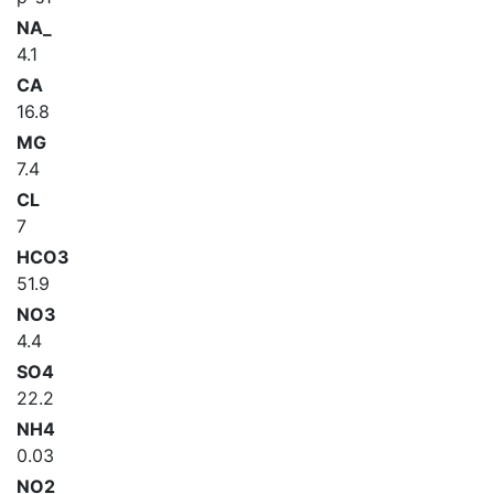
NA_
4.1
CA
16.8
MG
7.4
CL
7
HCO3
51.9
NO3
4.4
SO4
22.2
NH4
0.03
NO2