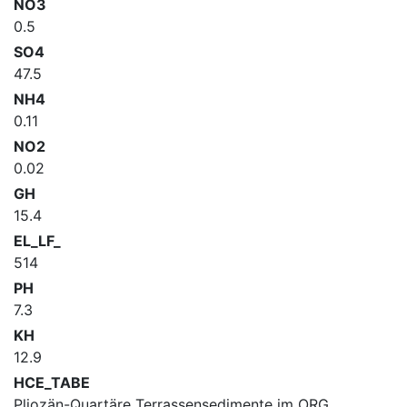
NO3
0.5
SO4
47.5
NH4
0.11
NO2
0.02
GH
15.4
EL_LF_
514
PH
7.3
KH
12.9
HCE_TABE
Pliozän-Quartäre Terrassensedimente im ORG