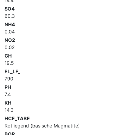
14.4
SO4
60.3
NH4
0.04
NO2
0.02
GH
19.5
EL_LF_
790
PH
7.4
KH
14.3
HCE_TABE
Rotliegend (basische Magmatite)
BOR