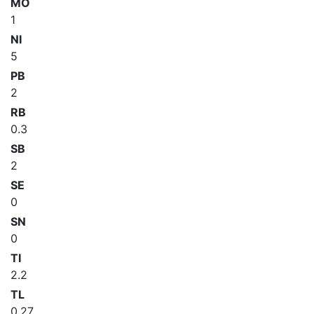
MO
1
NI
5
PB
2
RB
0.3
SB
2
SE
0
SN
0
TI
2.2
TL
0.27