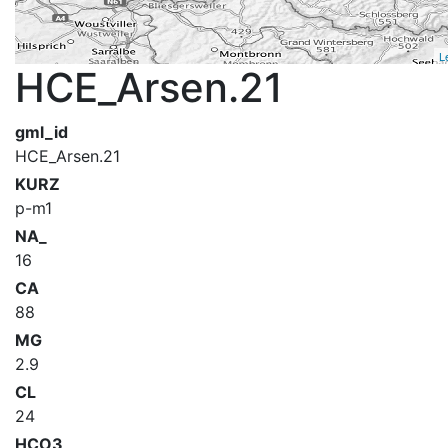
L
HCE_Arsen.21
gml_id
HCE_Arsen.21
KURZ
p-m1
NA_
16
CA
88
MG
2.9
CL
24
HCO3