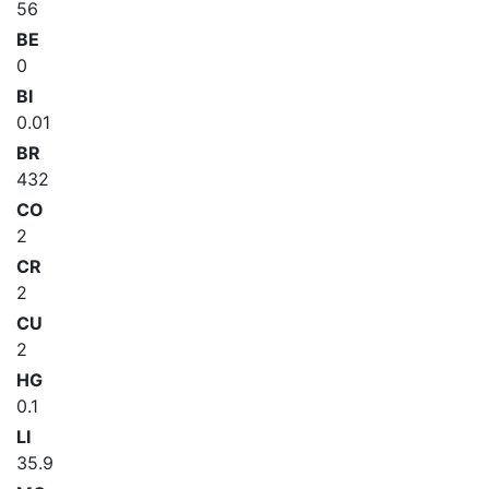
56
BE
0
BI
0.01
BR
432
CO
2
CR
2
CU
2
HG
0.1
LI
35.9