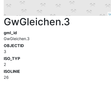
L
GwGleichen.3
gml_id
GwGleichen.3
OBJECTID
3
ISO_TYP
2
ISOLINIE
26