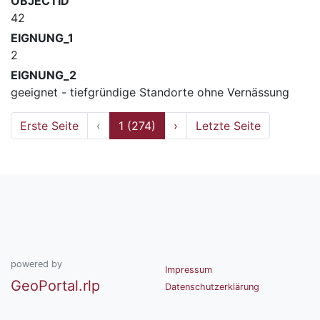
OBJECTID
42
EIGNUNG_1
2
EIGNUNG_2
geeignet - tiefgründige Standorte ohne Vernässung
Erste Seite
‹
1 (274)
›
Letzte Seite
powered by
Impressum
GeoPortal.rlp
Datenschutzerklärung