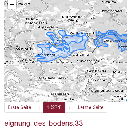
−
L
Erste Seite
‹
1 (274)
›
Letzte Seite
eignung_des_bodens.33