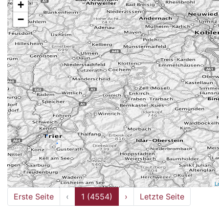
+
−
L
Erste Seite
‹
1 (4554)
›
Letzte Seite