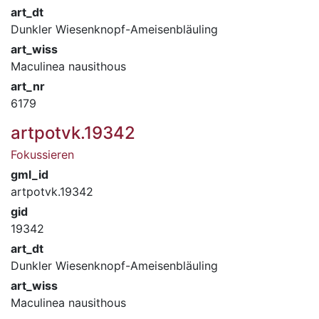
art_dt
Dunkler Wiesenknopf-Ameisenbläuling
art_wiss
Maculinea nausithous
art_nr
6179
artpotvk.19342
Fokussieren
gml_id
artpotvk.19342
gid
19342
art_dt
Dunkler Wiesenknopf-Ameisenbläuling
art_wiss
Maculinea nausithous