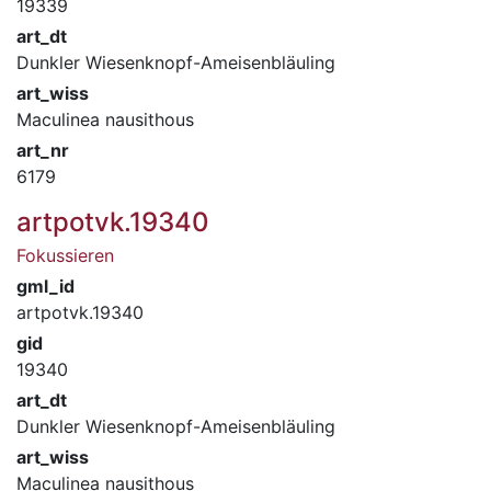
19339
art_dt
Dunkler Wiesenknopf-Ameisenbläuling
art_wiss
Maculinea nausithous
art_nr
6179
artpotvk.19340
Fokussieren
gml_id
artpotvk.19340
gid
19340
art_dt
Dunkler Wiesenknopf-Ameisenbläuling
art_wiss
Maculinea nausithous