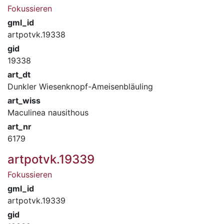
Fokussieren
gml_id
artpotvk.19338
gid
19338
art_dt
Dunkler Wiesenknopf-Ameisenbläuling
art_wiss
Maculinea nausithous
art_nr
6179
artpotvk.19339
Fokussieren
gml_id
artpotvk.19339
gid