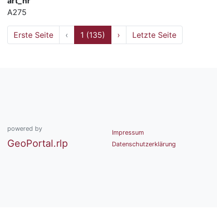
art_nr
A275
Erste Seite
‹
1 (135)
›
Letzte Seite
powered by
Impressum
GeoPortal.rlp
Datenschutzerklärung