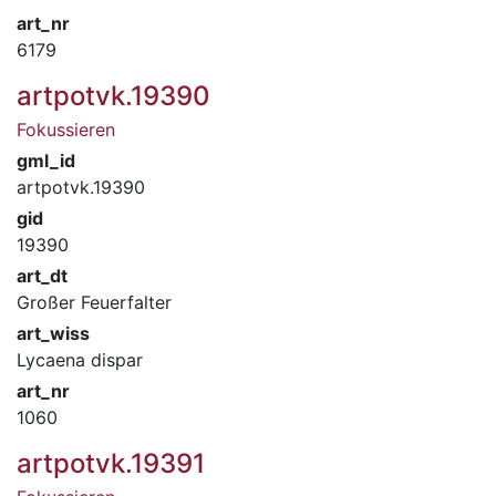
art_nr
6179
artpotvk.19390
Fokussieren
gml_id
artpotvk.19390
gid
19390
art_dt
Großer Feuerfalter
art_wiss
Lycaena dispar
art_nr
1060
artpotvk.19391