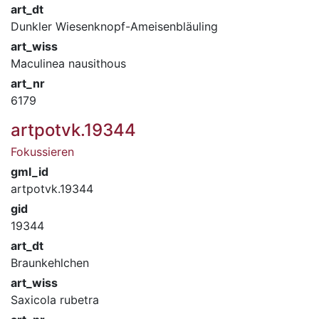
art_dt
Dunkler Wiesenknopf-Ameisenbläuling
art_wiss
Maculinea nausithous
art_nr
6179
artpotvk.19344
Fokussieren
gml_id
artpotvk.19344
gid
19344
art_dt
Braunkehlchen
art_wiss
Saxicola rubetra