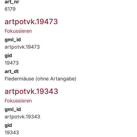
art_nr
6179
artpotvk.19473
Fokussieren
gml_id
artpotvk.19473
gid
19473
art_dt
Fledermäuse (ohne Artangabe)
artpotvk.19343
Fokussieren
gml_id
artpotvk.19343
gid
19343