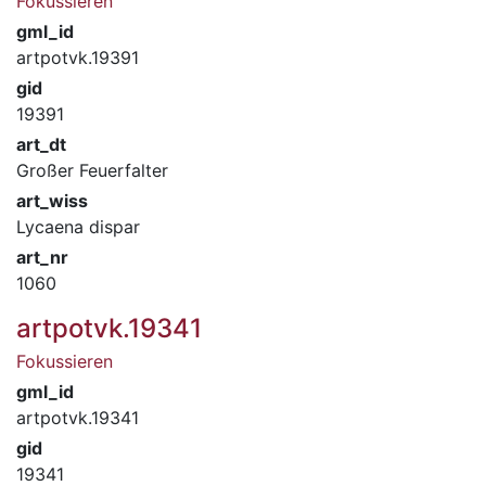
Fokussieren
gml_id
artpotvk.19391
gid
19391
art_dt
Großer Feuerfalter
art_wiss
Lycaena dispar
art_nr
1060
artpotvk.19341
Fokussieren
gml_id
artpotvk.19341
gid
19341