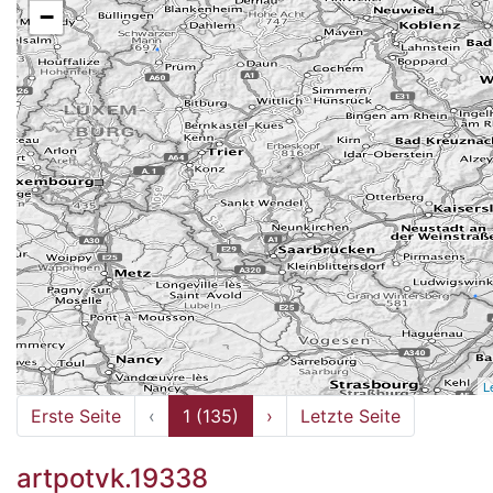
−
L
Erste Seite
‹
1 (135)
›
Letzte Seite
artpotvk.19338