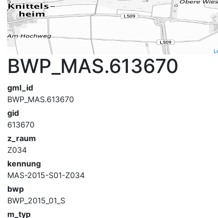
L
BWP_MAS.613670
gml_id
BWP_MAS.613670
gid
613670
z_raum
Z034
kennung
MAS-2015-S01-Z034
bwp
BWP_2015_01_S
m_typ