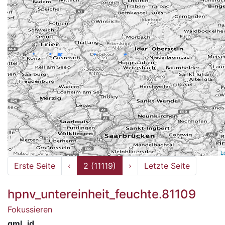
L
Erste Seite
‹
2 (11119)
›
Letzte Seite
hpnv_untereinheit_feuchte.81109
Fokussieren
gml_id