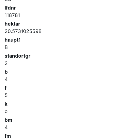
lfdnr
118781
hektar
20.5731025598
haupt1
B
standortgr
2
b
4
f
5
k
o
bm
4
fm