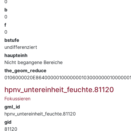
0
b
0
f
0
bstufe
undifferenziert
haupteinh
Nicht begangene Bereiche
the_geom_reduce
0106000020E864000001000000010300000001000000
hpnv_untereinheit_feuchte.81120
Fokussieren
gml_id
hpnv_untereinheit_feuchte.81120
gid
81120