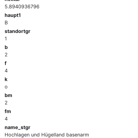
5.8940936796
haupt1
B
standortgr
1
b
2
f
4
k
o
bm
2
fm
4
name_stgr
Hochlagen und Hügelland basenarm