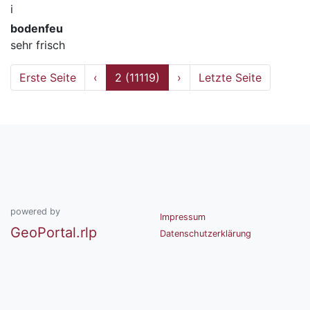
i
bodenfeu
sehr frisch
Erste Seite
‹
2 (11119)
›
Letzte Seite
powered by
Impressum
GeoPortal.rlp
Datenschutzerklärung