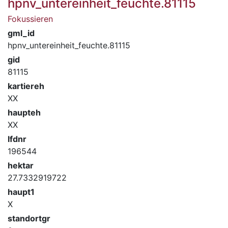
hpnv_untereinheit_feuchte.81115
Fokussieren
gml_id
hpnv_untereinheit_feuchte.81115
gid
81115
kartiereh
XX
haupteh
XX
lfdnr
196544
hektar
27.7332919722
haupt1
X
standortgr