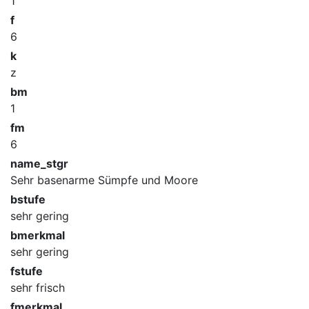
1
f
6
k
z
bm
1
fm
6
name_stgr
Sehr basenarme Sümpfe und Moore
bstufe
sehr gering
bmerkmal
sehr gering
fstufe
sehr frisch
fmerkmal