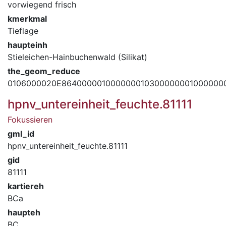
vorwiegend frisch
kmerkmal
Tieflage
haupteinh
Stieleichen-Hainbuchenwald (Silikat)
the_geom_reduce
0106000020E864000001000000010300000001000000
hpnv_untereinheit_feuchte.81111
Fokussieren
gml_id
hpnv_untereinheit_feuchte.81111
gid
81111
kartiereh
BCa
haupteh
BC