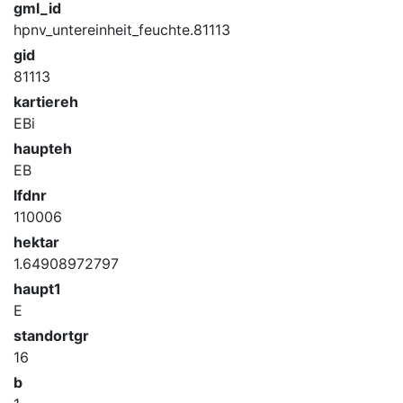
gml_id
hpnv_untereinheit_feuchte.81113
gid
81113
kartiereh
EBi
haupteh
EB
lfdnr
110006
hektar
1.64908972797
haupt1
E
standortgr
16
b