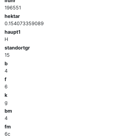
lfdnr
196551
hektar
0.154073359089
haupt1
H
standortgr
15
b
4
f
6
k
g
bm
4
fm
6c