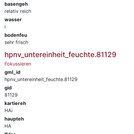
basengeh
relativ reich
wasser
i
bodenfeu
sehr frisch
hpnv_untereinheit_feuchte.81129
Fokussieren
gml_id
hpnv_untereinheit_feuchte.81129
gid
81129
kartiereh
HAi
haupteh
HA