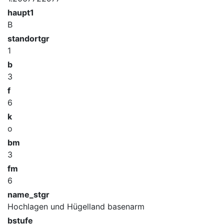
haupt1
B
standortgr
1
b
3
f
6
k
o
bm
3
fm
6
name_stgr
Hochlagen und Hügelland basenarm
bstufe