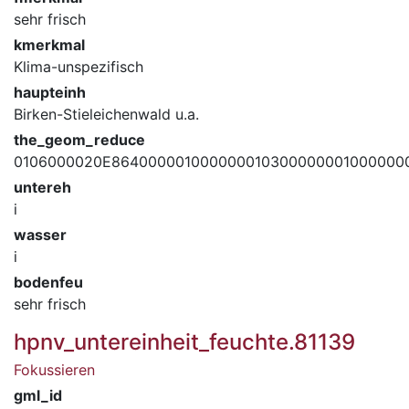
sehr frisch
kmerkmal
Klima-unspezifisch
haupteinh
Birken-Stieleichenwald u.a.
the_geom_reduce
0106000020E864000001000000010300000001000000
untereh
i
wasser
i
bodenfeu
sehr frisch
hpnv_untereinheit_feuchte.81139
Fokussieren
gml_id