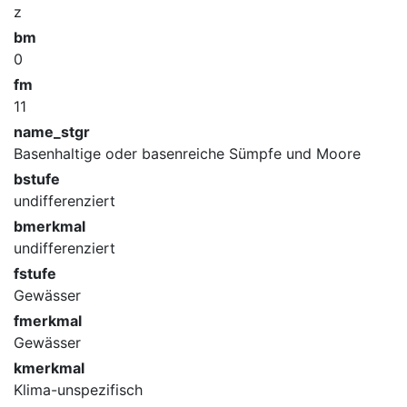
z
bm
0
fm
11
name_stgr
Basenhaltige oder basenreiche Sümpfe und Moore
bstufe
undifferenziert
bmerkmal
undifferenziert
fstufe
Gewässer
fmerkmal
Gewässer
kmerkmal
Klima-unspezifisch