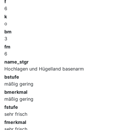
f
6
k
o
bm
3
fm
6
name_stgr
Hochlagen und Hügelland basenarm
bstufe
mäßig gering
bmerkmal
mäßig gering
fstufe
sehr frisch
fmerkmal
sehr frisch