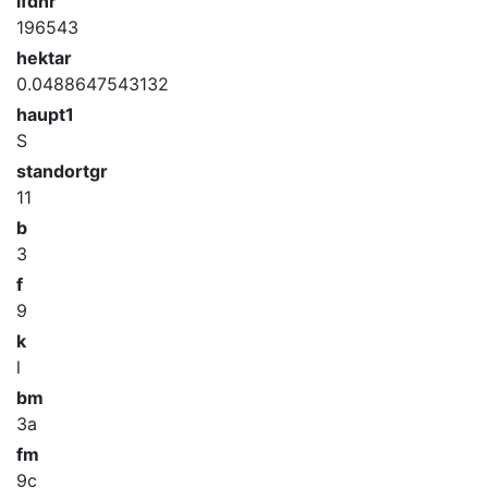
lfdnr
196543
hektar
0.0488647543132
haupt1
S
standortgr
11
b
3
f
9
k
l
bm
3a
fm
9c