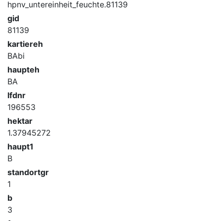
hpnv_untereinheit_feuchte.81139
gid
81139
kartiereh
BAbi
haupteh
BA
lfdnr
196553
hektar
1.37945272
haupt1
B
standortgr
1
b
3