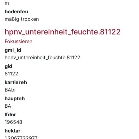
m
bodenfeu
mäßig trocken
hpnv_untereinheit_feuchte.81122
Fokussieren
gml_id
hpnv_untereinheit_feuchte.81122
gid
81122
kartiereh
BAbi
haupteh
BA
lfdnr
196548
hektar
1.2067722977