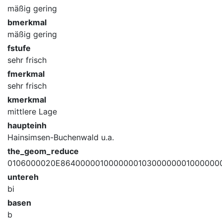
mäßig gering
bmerkmal
mäßig gering
fstufe
sehr frisch
fmerkmal
sehr frisch
kmerkmal
mittlere Lage
haupteinh
Hainsimsen-Buchenwald u.a.
the_geom_reduce
0106000020E864000001000000010300000001000000
untereh
bi
basen
b