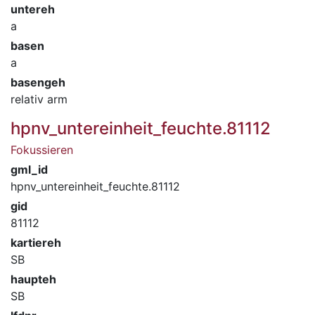
untereh
a
basen
a
basengeh
relativ arm
hpnv_untereinheit_feuchte.81112
Fokussieren
gml_id
hpnv_untereinheit_feuchte.81112
gid
81112
kartiereh
SB
haupteh
SB