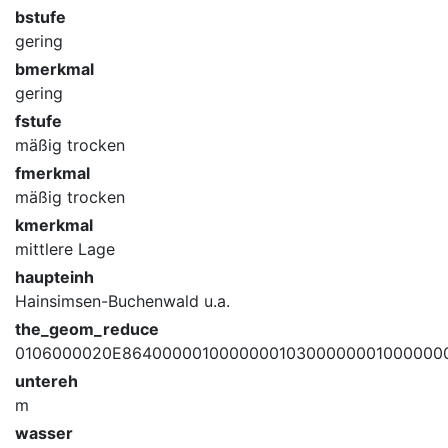
bstufe
gering
bmerkmal
gering
fstufe
mäßig trocken
fmerkmal
mäßig trocken
kmerkmal
mittlere Lage
haupteinh
Hainsimsen-Buchenwald u.a.
the_geom_reduce
0106000020E864000001000000010300000001000000
untereh
m
wasser