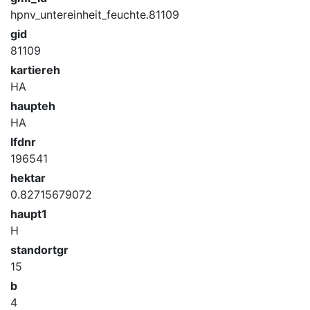
hpnv_untereinheit_feuchte.81109
gid
81109
kartiereh
HA
haupteh
HA
lfdnr
196541
hektar
0.82715679072
haupt1
H
standortgr
15
b
4