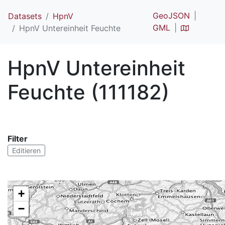
GeoJSON
Datasets
HpnV
GML
HpnV Untereinheit Feuchte
HpnV Untereinheit
Feuchte (111182)
Filter
Editieren
+
−