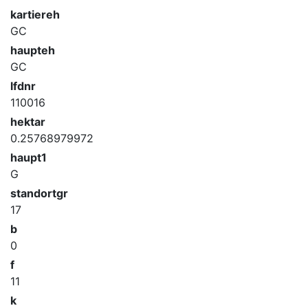
kartiereh
GC
haupteh
GC
lfdnr
110016
hektar
0.25768979972
haupt1
G
standortgr
17
b
0
f
11
k