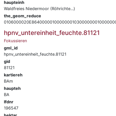
haupteinh
Waldfreies Niedermoor (Röhrichte...)
the_geom_reduce
0106000020E864000001000000010300000001000000
hpnv_untereinheit_feuchte.81121
Fokussieren
gml_id
hpnv_untereinheit_feuchte.81121
gid
81121
kartiereh
BAm
haupteh
BA
lfdnr
196547
hektar