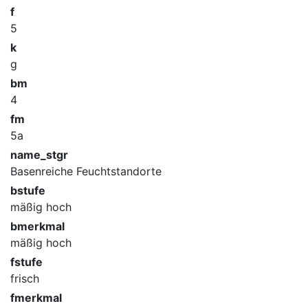
f
5
k
g
bm
4
fm
5a
name_stgr
Basenreiche Feuchtstandorte
bstufe
mäßig hoch
bmerkmal
mäßig hoch
fstufe
frisch
fmerkmal