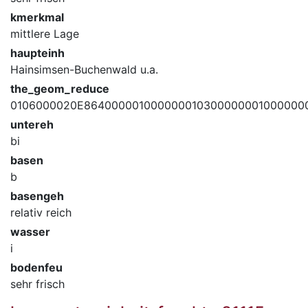
kmerkmal
mittlere Lage
haupteinh
Hainsimsen-Buchenwald u.a.
the_geom_reduce
0106000020E864000001000000010300000001000000
untereh
bi
basen
b
basengeh
relativ reich
wasser
i
bodenfeu
sehr frisch