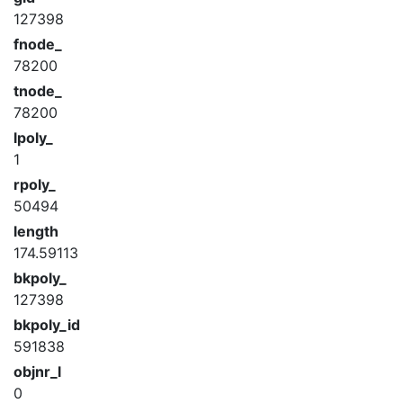
127398
fnode_
78200
tnode_
78200
lpoly_
1
rpoly_
50494
length
174.59113
bkpoly_
127398
bkpoly_id
591838
objnr_l
0