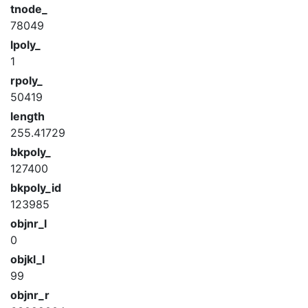
tnode_
78049
lpoly_
1
rpoly_
50419
length
255.41729
bkpoly_
127400
bkpoly_id
123985
objnr_l
0
objkl_l
99
objnr_r