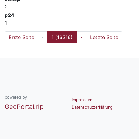
2
p24
1
Erste Seite
‹
1 (16316)
›
Letzte Seite
powered by
Impressum
GeoPortal.rlp
Datenschutzerklärung