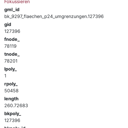
Fokussieren
gml_id
bk_9297_flaechen_p24_umgrenzungen.127396
gid
127396
fnode_
78119
tnode_
78201
lpoly_
1
rpoly_
50458
length
260.72683
bkpoly_
127396