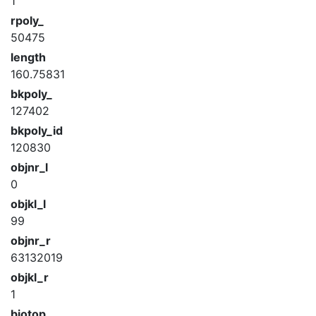
1
rpoly_
50475
length
160.75831
bkpoly_
127402
bkpoly_id
120830
objnr_l
0
objkl_l
99
objnr_r
63132019
objkl_r
1
biotop