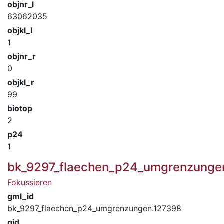
objnr_l
63062035
objkl_l
1
objnr_r
0
objkl_r
99
biotop
2
p24
1
bk_9297_flaechen_p24_umgrenzunge
Fokussieren
gml_id
bk_9297_flaechen_p24_umgrenzungen.127398
gid