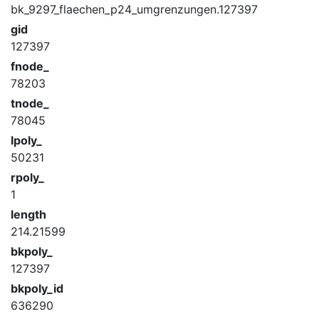
bk_9297_flaechen_p24_umgrenzungen.127397
gid
127397
fnode_
78203
tnode_
78045
lpoly_
50231
rpoly_
1
length
214.21599
bkpoly_
127397
bkpoly_id
636290