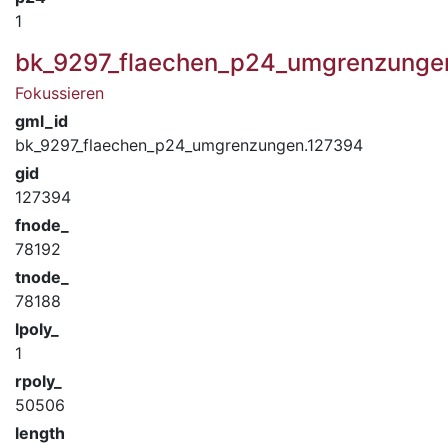
1
bk_9297_flaechen_p24_umgrenzunge
Fokussieren
gml_id
bk_9297_flaechen_p24_umgrenzungen.127394
gid
127394
fnode_
78192
tnode_
78188
lpoly_
1
rpoly_
50506
length