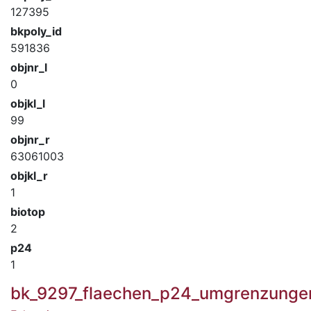
127395
bkpoly_id
591836
objnr_l
0
objkl_l
99
objnr_r
63061003
objkl_r
1
biotop
2
p24
1
bk_9297_flaechen_p24_umgrenzunge