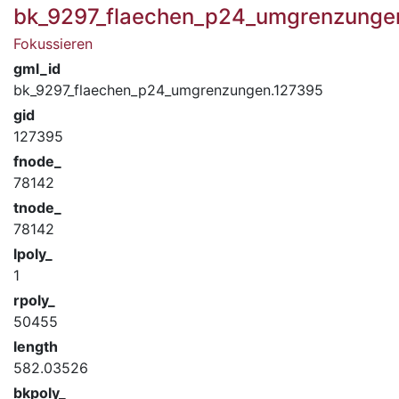
bk_9297_flaechen_p24_umgrenzunge
Fokussieren
gml_id
bk_9297_flaechen_p24_umgrenzungen.127395
gid
127395
fnode_
78142
tnode_
78142
lpoly_
1
rpoly_
50455
length
582.03526
bkpoly_