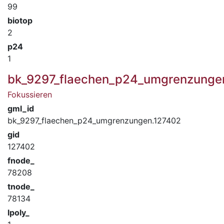
99
biotop
2
p24
1
bk_9297_flaechen_p24_umgrenzunge
Fokussieren
gml_id
bk_9297_flaechen_p24_umgrenzungen.127402
gid
127402
fnode_
78208
tnode_
78134
lpoly_