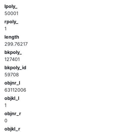
lpoly_
50001
rpoly_
1
length
299.76217
bkpoly_
127401
bkpoly_id
59708
objnr_l
63112006
objkl_l
1
objnr_r
0
objkl_r