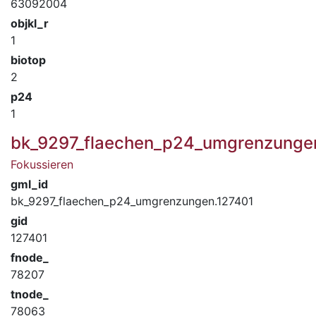
63092004
objkl_r
1
biotop
2
p24
1
bk_9297_flaechen_p24_umgrenzunge
Fokussieren
gml_id
bk_9297_flaechen_p24_umgrenzungen.127401
gid
127401
fnode_
78207
tnode_
78063