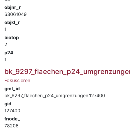
objnr_r
63061049
objkl_r
1
biotop
2
p24
1
bk_9297_flaechen_p24_umgrenzunge
Fokussieren
gml_id
bk_9297_flaechen_p24_umgrenzungen.127400
gid
127400
fnode_
78206