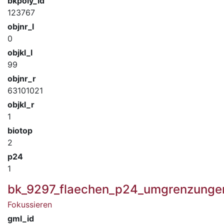
bkpoly_id
123767
objnr_l
0
objkl_l
99
objnr_r
63101021
objkl_r
1
biotop
2
p24
1
bk_9297_flaechen_p24_umgrenzunge
Fokussieren
gml_id