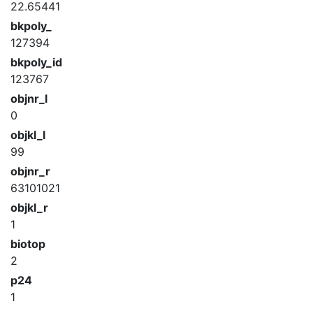
22.65441
bkpoly_
127394
bkpoly_id
123767
objnr_l
0
objkl_l
99
objnr_r
63101021
objkl_r
1
biotop
2
p24
1