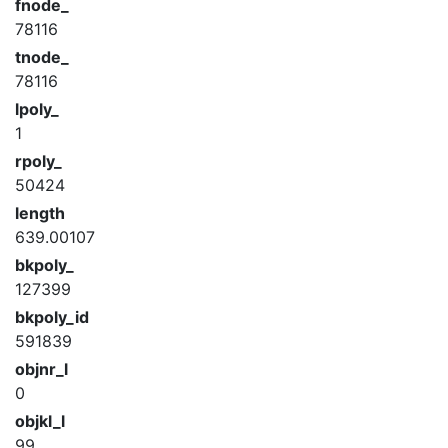
fnode_
78116
tnode_
78116
lpoly_
1
rpoly_
50424
length
639.00107
bkpoly_
127399
bkpoly_id
591839
objnr_l
0
objkl_l
99