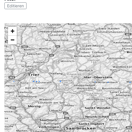
Editieren
+
−