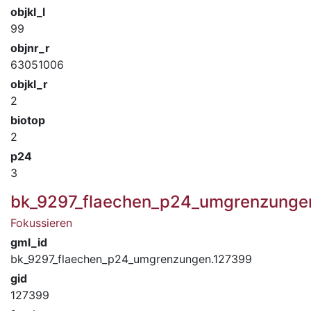
objkl_l
99
objnr_r
63051006
objkl_r
2
biotop
2
p24
3
bk_9297_flaechen_p24_umgrenzunge
Fokussieren
gml_id
bk_9297_flaechen_p24_umgrenzungen.127399
gid
127399