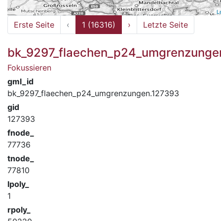
L
Erste Seite
‹
1 (16316)
›
Letzte Seite
bk_9297_flaechen_p24_umgrenzunge
Fokussieren
gml_id
bk_9297_flaechen_p24_umgrenzungen.127393
gid
127393
fnode_
77736
tnode_
77810
lpoly_
1
rpoly_