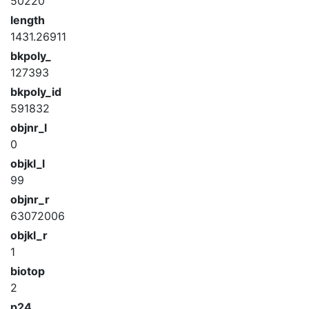
50220
length
1431.26911
bkpoly_
127393
bkpoly_id
591832
objnr_l
0
objkl_l
99
objnr_r
63072006
objkl_r
1
biotop
2
p24