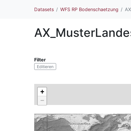
Datasets
WFS RP Bodenschaetzung
AX
AX_MusterLandes
Filter
Editieren
+
−