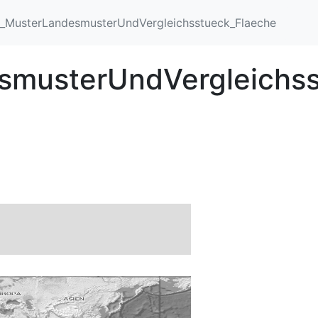
_MusterLandesmusterUndVergleichsstueck_Flaeche
musterUndVergleichsst