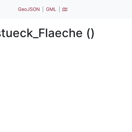
GeoJSON
GML
ueck_Flaeche ()