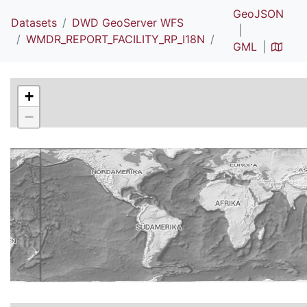
GeoJSON
Datasets
DWD GeoServer WFS
WMDR_REPORT_FACILITY_RP_I18N
GML
+
−