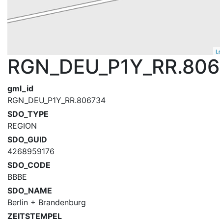
L
RGN_DEU_P1Y_RR.80
gml_id
RGN_DEU_P1Y_RR.806734
SDO_TYPE
REGION
SDO_GUID
4268959176
SDO_CODE
BBBE
SDO_NAME
Berlin + Brandenburg
ZEITSTEMPEL