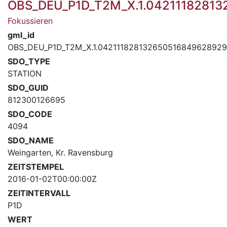
OBS_DEU_P1D_T2M_X.1.0421118281
Fokussieren
gml_id
OBS_DEU_P1D_T2M_X.1.04211182813265051684962892
SDO_TYPE
STATION
SDO_GUID
812300126695
SDO_CODE
4094
SDO_NAME
Weingarten, Kr. Ravensburg
ZEITSTEMPEL
2016-01-02T00:00:00Z
ZEITINTERVALL
P1D
WERT