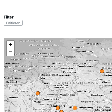
Filter
Editieren
+
−