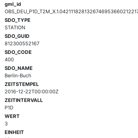
gml_id
OBS_DEU_P1D_T2M_X.1.04211182813267469536602122
SDO_TYPE
STATION
SDO_GUID
812300552167
SDO_CODE
400
SDO_NAME
Berlin-Buch
ZEITSTEMPEL
2016-12-22T00:00:00Z
ZEITINTERVALL
P1D
WERT
3
EINHEIT