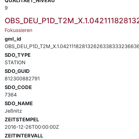
QUALITAET_NIVEAU
9
OBS_DEU_P1D_T2M_X.1.0421118281
Fokussieren
gml_id
OBS_DEU_P1D_T2M_X.1.0421118281326263383332366
SDO_TYPE
STATION
SDO_GUID
812300882791
SDO_CODE
7364
SDO_NAME
Jeßnitz
ZEITSTEMPEL
2016-12-26T00:00:00Z
ZEITINTERVALL