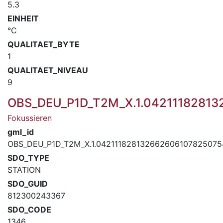
5.3
EINHEIT
°C
QUALITAET_BYTE
1
QUALITAET_NIVEAU
9
OBS_DEU_P1D_T2M_X.1.0421118281
Fokussieren
gml_id
OBS_DEU_P1D_T2M_X.1.042111828132662606107825075
SDO_TYPE
STATION
SDO_GUID
812300243367
SDO_CODE
1346