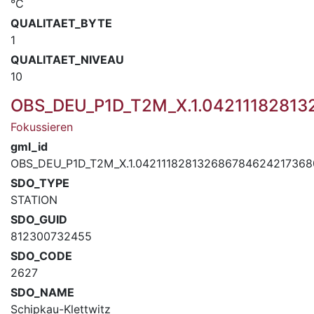
°C
QUALITAET_BYTE
1
QUALITAET_NIVEAU
10
OBS_DEU_P1D_T2M_X.1.0421118281
Fokussieren
gml_id
OBS_DEU_P1D_T2M_X.1.04211182813268678462421736
SDO_TYPE
STATION
SDO_GUID
812300732455
SDO_CODE
2627
SDO_NAME
Schipkau-Klettwitz