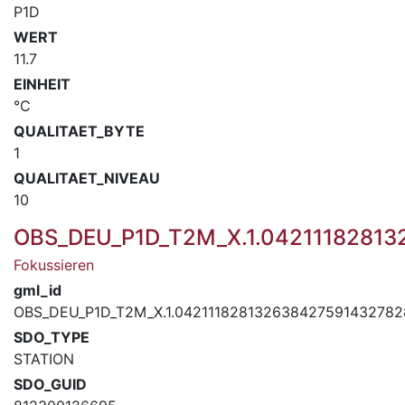
P1D
WERT
11.7
EINHEIT
°C
QUALITAET_BYTE
1
QUALITAET_NIVEAU
10
OBS_DEU_P1D_T2M_X.1.0421118281
Fokussieren
gml_id
OBS_DEU_P1D_T2M_X.1.04211182813263842759143278
SDO_TYPE
STATION
SDO_GUID