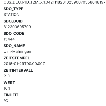
OBS_DEU_P1D_T2M_X.1.04211182813259007055864819
SDO_TYPE
STATION
SDO_GUID
812300605799
SDO_CODE
15444
SDO_NAME
Ulm-Mähringen
ZEITSTEMPEL
2016-01-29T00:00:00Z
ZEITINTERVALL
P1D
WERT
10.1
EINHEIT
°C