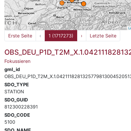
L
Erste Seite
‹
1 (1717273)
›
Letzte Seite
OBS_DEU_P1D_T2M_X.1.0421118281
Fokussieren
gml_id
OBS_DEU_P1D_T2M_X.1.04211182813257798130045205
SDO_TYPE
STATION
SDO_GUID
812300228391
SDO_CODE
5100
SDO_NAME