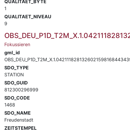
QUALITAET_BYTE
1
QUALITAET_NIVEAU
9
OBS_DEU_P1D_T2M_X.1.0421118281
Fokussieren
gml_id
OBS_DEU_P1D_T2M_X.1.04211182813260215981684434
SDO_TYPE
STATION
SDO_GUID
812300296999
SDO_CODE
1468
SDO_NAME
Freudenstadt
ZEITSTEMPEL