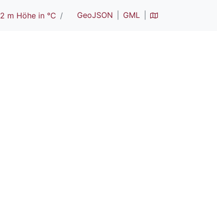
GeoJSON
GML
 2 m Höhe in °C