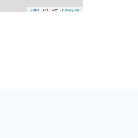
Leaflet
| BKG - 2021 -
Datenquellen