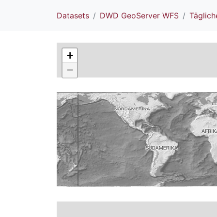
Datasets
DWD GeoServer WFS
Täglic
+
−