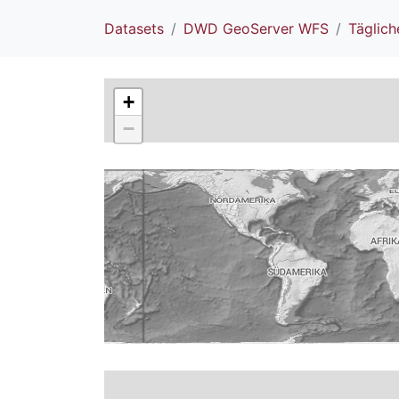
Datasets
DWD GeoServer WFS
Täglic
+
−