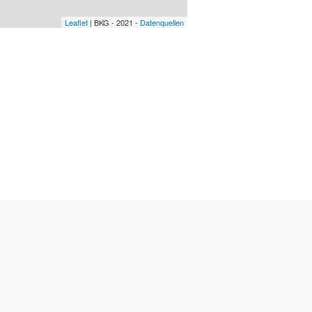
Leaflet
| BKG - 2021 -
Datenquellen