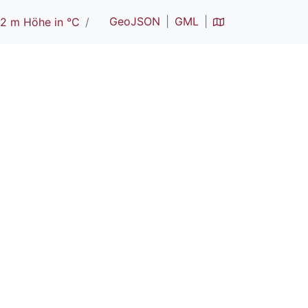
GeoJSON
GML
 2 m Höhe in °C