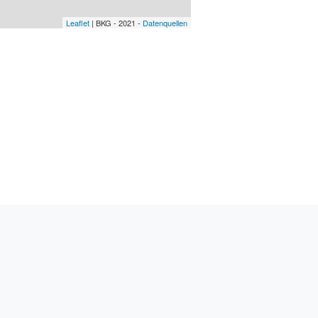
Leaflet
| BKG - 2021 -
Datenquellen