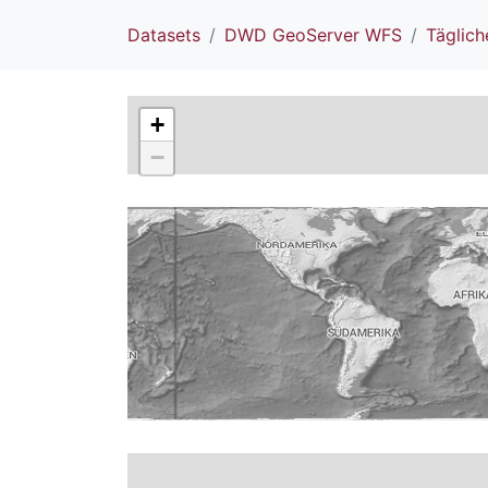
Datasets
DWD GeoServer WFS
Täglic
+
−