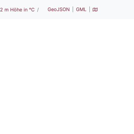
GeoJSON
GML
 2 m Höhe in °C