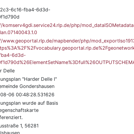
2c3-6c16-fba4-6d3d-
0f1d790d
://komserv4gdi.service24.rlp.de/php/mod_dataISOMetadata
lan.07140043.1.0
://www.geoportal.rlp.de/mapbender/php/mod_exportIso191
https%3A%2F%2Fvocabulary.geoportal.rlp.de%2Fgeon
fba4-6d3d-
0f1d790d%26ElementSetName%3Dfull%26OUTPUTSCHEMA%
r Delle
ungsplan "Harder Delle I"
emeinde Gondershausen
08-06 00:48:28.531626
ungsplan wurde auf Basis
iegenschaftskarte
erenziert.
usstraße 1, 56281
lshausen