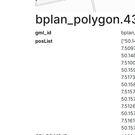
bplan_polygon.4
gml_id
bplan
posList
["50.
7.509
50.14
7.510
50.15
7.517
50.15
7.515
50.15
7.512
50.15
7.516
50.15