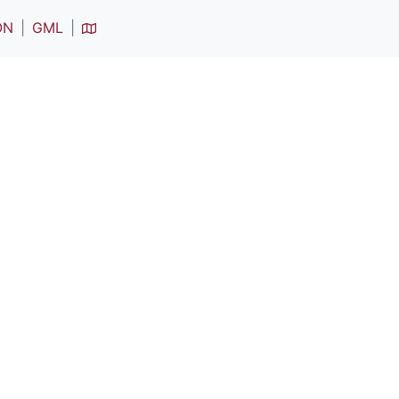
ON
GML