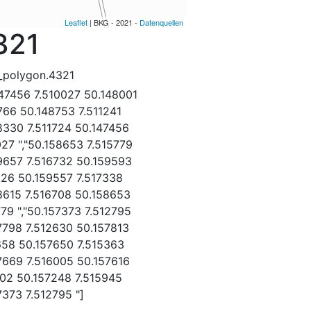
Leaflet
| BKG - 2021 -
Datenquellen
321
_polygon.4321
147456 7.510027 50.148001
766 50.148753 7.511241
8330 7.511724 50.147456
027 ","50.158653 7.515779
9657 7.516732 50.159593
326 50.159557 7.517338
8615 7.516708 50.158653
779 ","50.157373 7.512795
7798 7.512630 50.157813
658 50.157650 7.515363
7669 7.516005 50.157616
102 50.157248 7.515945
7373 7.512795 "]