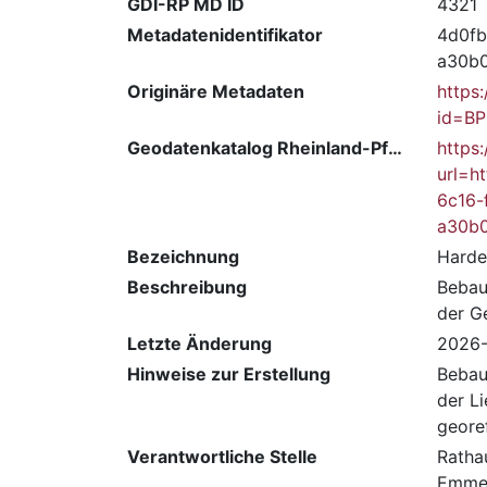
GDI-RP MD ID
4321
Metadatenidentifikator
4d0fb
a30b
Originäre Metadaten
https
id=BP
Geodatenkatalog Rheinland-Pfalz
https
url=
6c16-
a30b
Bezeichnung
Harde
Beschreibung
Bebau
der G
Letzte Änderung
2026-
Hinweise zur Erstellung
Bebau
der L
georef
Verantwortliche Stelle
Ratha
Emme