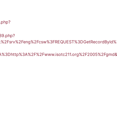
.php?
39.php?
etwork%2Fsrv%2Feng%2Fcsw%3FREQUEST%3DGetRecordBy
3Dhttp%3A%2F%2Fwww.isotc211.org%2F2005%2Fgmd&re