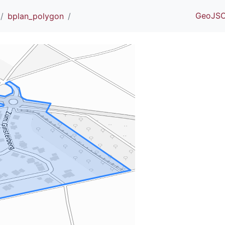
GeoJS
bplan_polygon