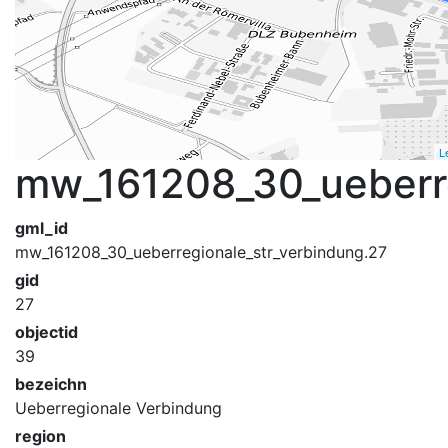
L
mw_161208_30_ueberre
gml_id
mw_161208_30_ueberregionale_str_verbindung.27
gid
27
objectid
39
bezeichn
Ueberregionale Verbindung
region