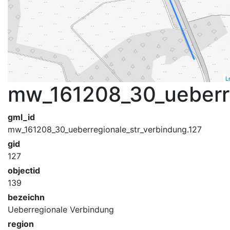
L
mw_161208_30_ueberre
gml_id
mw_161208_30_ueberregionale_str_verbindung.127
gid
127
objectid
139
bezeichn
Ueberregionale Verbindung
region