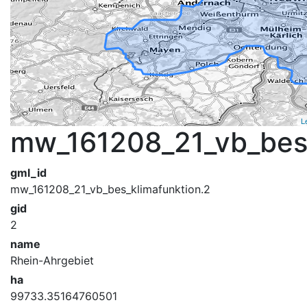
L
mw_161208_21_vb_bes_
gml_id
mw_161208_21_vb_bes_klimafunktion.2
gid
2
name
Rhein-Ahrgebiet
ha
99733.35164760501