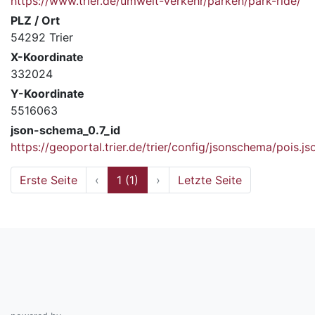
https://www.trier.de/umwelt-verkehr/parken/park-ride/
PLZ / Ort
54292 Trier
X-Koordinate
332024
Y-Koordinate
5516063
json-schema_0.7_id
https://geoportal.trier.de/trier/config/jsonschema/pois.js
Erste Seite
‹
1 (1)
›
Letzte Seite