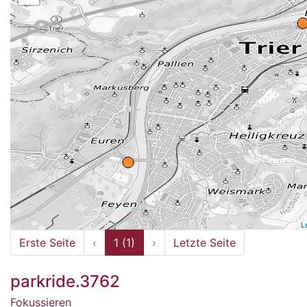
L
Erste Seite
‹
1 (1)
›
Letzte Seite
parkride.3762
Fokussieren