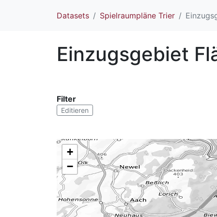
Datasets
Spielraumpläne Trier
Einzugsg
Einzugsgebiet Flä
Filter
Editieren
+
−