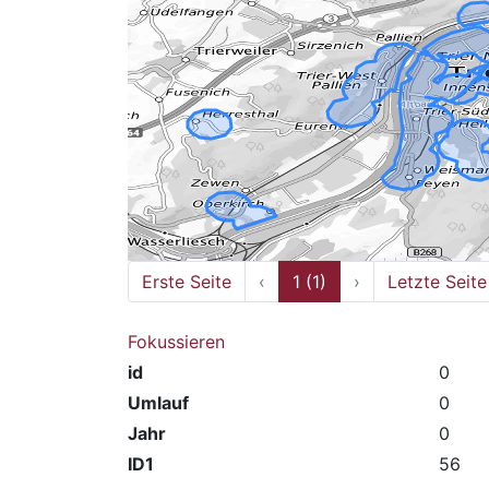
Erste Seite
‹
1 (1)
›
Letzte Seite
Fokussieren
id
0
Umlauf
0
Jahr
0
ID1
56