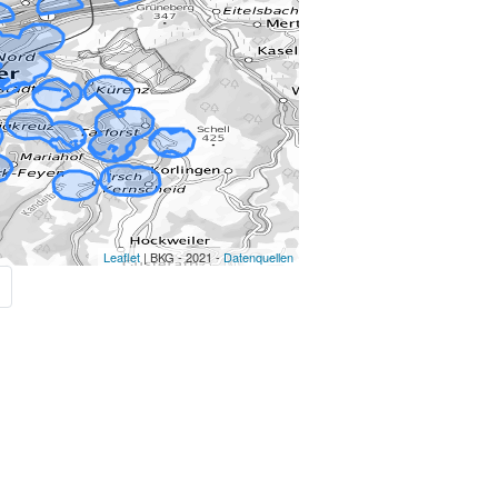
Leaflet
| BKG - 2021 -
Datenquellen